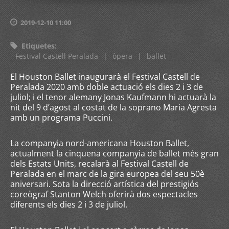
2019-12-10 11:00
Etiquetes
:
Festival Castell Peralada
|
òpera
|
ballet
El Houston Ballet inaugurarà el Festival Castell de
Peralada 2020 amb doble actuació els dies 2 i 3 de
juliol; i el tenor alemany Jonas Kaufmann hi actuarà la
nit del 9 d’agost al costat de la soprano Maria Agresta
amb un programa Puccini.
La companyia nord-americana Houston Ballet,
actualment la cinquena companyia de ballet més gran
dels Estats Units, recalarà al Festival Castell de
Peralada en el marc de la gira europea del seu 50è
aniversari. Sota la direcció artística del prestigiós
coreògraf Stanton Welch oferirà dos espectacles
diferents els dies 2 i 3 de juliol.