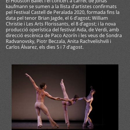
El Houston Ballet i el concert a càrrec de Jonas
kaufmann se sumen a la llista d’artistes confirmats
pel Festival Castell de Peralada 2020, formada fins la
data pel tenor Brian Jagde, el 6 d’agost; William
Christie i Les Arts Florissants, el 8 d’agost; i la nova
producció operística del festival Aida, de Verdi, amb
direcció escènica de Paco Azorín i les veus de Sondra
Radvanovsky, Piotr Beczala, Anita Rachvelishvili i
Carlos Álvarez, els dies 5 i 7 d’agost.