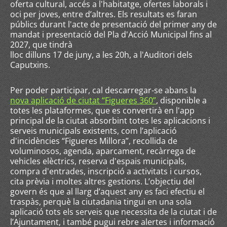
oferta cultural, accés a l'habitatge, ofertes laborals i
oci per joves, entre d’altres. Els resultats es faran
públics durant l'acte de presentació del primer any de
mandat i presentació del Pla d'Acció Municipal fins al
2027, que tindrà
lloc dilluns 17 de juny, a les 20h, a l'Auditori dels
Caputxins.
Per poder participar, cal descarregar-se abans la
nova aplicació de ciutat “Figueres 360”
, disponible a
totes les plataformes, que es convertirà en l'app
principal de la ciutat absorbint totes les aplicacions i
serveis municipals existents, com l’aplicació
d'incidències “Figueres Millora”, recollida de
voluminosos, agenda, aparcament, recàrrega de
vehicles elèctrics, reserva d'espais municipals,
compra d'entrades, inscripció a activitats i cursos,
cita prèvia i moltes altres gestions. L’objectiu del
govern és que al llarg d’aquest any es faci efectiu el
traspàs, perquè la ciutadania tingui en una sola
aplicació tots els serveis que necessita de la ciutat i de
l’Ajuntament, i també pugui rebre alertes i informació