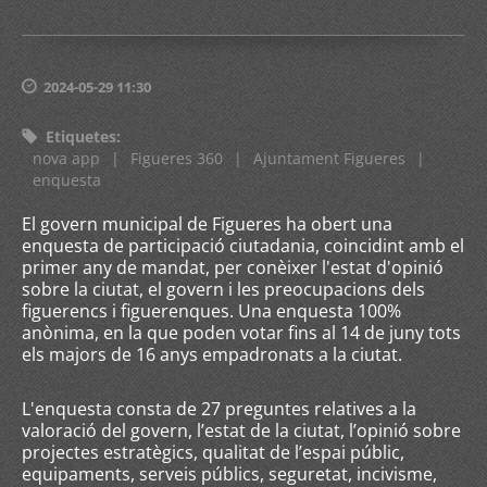
2024-05-29 11:30
Etiquetes
:
nova app
|
Figueres 360
|
Ajuntament Figueres
|
enquesta
El govern municipal de Figueres ha obert una
enquesta de participació ciutadania, coincidint amb el
primer any de mandat, per conèixer l'estat d'opinió
sobre la ciutat, el govern i les preocupacions dels
figuerencs i figuerenques. Una enquesta 100%
anònima, en la que poden votar fins al 14 de juny tots
els majors de 16 anys empadronats a la ciutat.
L'enquesta consta de 27 preguntes relatives a la
valoració del govern, l’estat de la ciutat, l’opinió sobre
projectes estratègics, qualitat de l’espai públic,
equipaments, serveis públics, seguretat, incivisme,