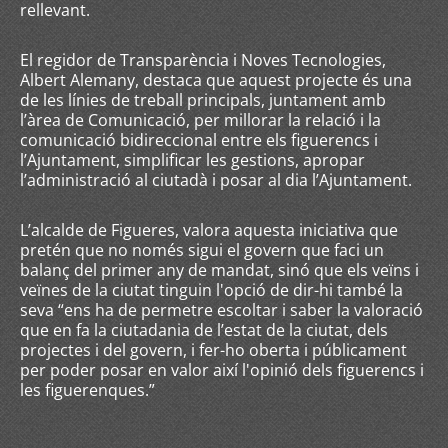
rellevant.
El regidor de Transparència i Noves Tecnologies,
Albert Alemany, destaca que aquest projecte és una
de les línies de treball principals, juntament amb
l’àrea de Comunicació, per millorar la relació i la
comunicació bidireccional entre els figuerencs i
l’Ajuntament, simplificar les gestions, apropar
l’administració al ciutadà i posar al dia l’Ajuntament.
L’alcalde de Figueres, valora aquesta iniciativa que
pretén que no només sigui el govern que faci un
balanç del primer any de mandat, sinó que els veïns i
veïnes de la ciutat tinguin l'opció de dir-hi també la
seva “ens ha de permetre escoltar i saber la valoració
que en fa la ciutadania de l’estat de la ciutat, dels
projectes i del govern, i fer-ho oberta i públicament
per poder posar en valor així l'opinió dels figuerencs i
les figuerenques.”