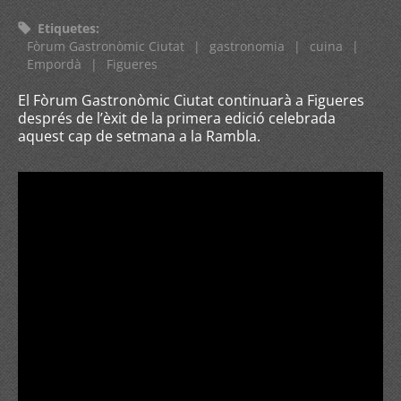
Etiquetes
:
Fòrum Gastronòmic Ciutat
|
gastronomia
|
cuina
|
Empordà
|
Figueres
El Fòrum Gastronòmic Ciutat continuarà a Figueres
després de l’èxit de la primera edició celebrada
aquest cap de setmana a la Rambla.