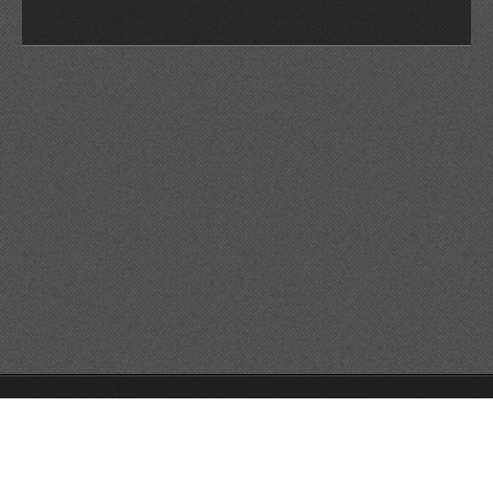
© 2026 Reservats tots els drets
Queda prohibida la
reproducció dels continguts sense autorització expressa. Article
32.1, paràgraf segon, Llei 23/2006 de la Propietat intel·lectual