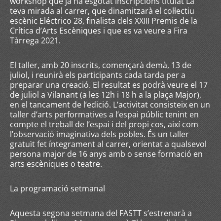
workshop que ja ha esgotat inscripcions titulat La
teva mirada al carrer, que dinamitzarà el col·lectiu
escènic Eléctrico 28, finalista dels XXIII Premis de la
Crítica d’Arts Escèniques i que es va veure a Fira
Tàrrega 2021.
El taller, amb 20 inscrits, començarà demà, 13 de
juliol, i reunirà els participants cada tarda per a
preparar una creació. El resultat es podrà veure el 17
de juliol a Vilanant (a les 12h i 18 h a la plaça Major),
en el tancament de l’edició. L’activitat consisteix en un
taller d’arts performatives a l’espai públic tenint en
compte el treball de l’espai i del propi cos, així com
l’observació imaginativa dels pobles. És un taller
gratuït fet íntegrament al carrer, orientat a qualsevol
persona major de 16 anys amb o sense formació en
arts escèniques o teatre.
La programació setmanal
Aquesta segona setmana del FASTT s’estrenarà a