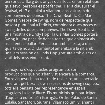
persones al llarg dels anys i dels llocs, en un relat que
qualsevol persona es pot fer seu. Per a clausurar el
festival, el 17 de juliol a Vilanant, ens visitaran dues
companyies de dansa: The Dawn Beat i la Cia Mar
Gómez. Vespre de swing, nom de l’espectacle que
posarà punt final a l’edició, combinarà dues peces de
swing de les dues companyies. The Dawn Beat farà
una mostra de Lindy Hop i la Cia Mar Gómez portarà
Swing-it, una peça de dansa-teatre que animarà als
assistents a ballar. Per acabar amb la festa, a dos
quarts de nou, DJ Llamàntol amenitzarà la nit amb
una jam session de Lindy Hop gratuïta amb discs de
vinil dels anys vint i trenta.
La majoria d’espectacles programats són
produccions que no s’han vist encara a la comarca.
Entre aquests hi ha teatre de text, circ, un espectacle
itinerant pel bosc, clown i sessions de swing i cuplets,
tots ells pensats per representar-se en espais
singulars i a l’aire lliure. Els municipis que participen
d’aquesta edició són Garrigàs, Ordis, Palau de Santa
Eulàlia, Sant Mori, Siurana, Vilamacolum, Vilanant i