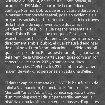
Siurana el dijous 14, on es veurà El bon policia, la
producció d’El Maldà a partir de la comèdia de
Santiago Rusiñol. L’obra, que es va veure a Barcelona
la passada temporada teatral, posa en evidència els
prejudicis socials i l’arbitrarietat de la justícia a través
de la història de supervivència de dos amics.
L’endemà, 15 de juliol, la Cia Pagans presentarà a
Vilaür l’obra Paraules que trenquen Ossos, un
espectacle que ha esgotat entrades i que interactuarà
directament amb el públic, el qual s’haurà d’endinsar
de nit al bosc i rebrà comunicacions al telèfon mòbil
que el sorprendran. Per aquest muntatge, guanyador
del Premi de la Crítica d’Arts Escèniques com a millor
espectacle de carrer 2021, s’han previst dues
sessions, a les 21.45 h i a les 23 h, amb un aforament
màxim de vint-i-cinc persones en cada una d’elles.
El darrer cap de setmana del FASTT hi haurà, el 16 de
juliol a Vilamacolum, l’espectacle Kilòmetres de
Meritxell Yanes. L’obra tragicòmica explica, a través
d’un monóleg escrit i dirigit per Marilia Samper, la
història d’una família recorrent les passes d’aquestes