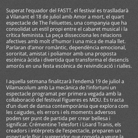
Superat l’equador del FASTT, el festival es traslladarà
a Vilanant el 18 de juliol amb Amor a mort, el quart
espectacle de The Feliuettes, una companyia que ha
consolidat un estil propi entre el cabaret musical i la
crítica feminista. La peça dissecciona les relacions
afectives amb molt d’humor i una mica de mala llet.
Parlaran d’amor romàntic, dependència emocional,
sororitat, amistat i poliamor amb una proposta
escènica àcida i divertida que transforma el desencís
amorós en una festa escènica de reivindicació i rialles.
I aquella setmana finalitzarà l’endemà 19 de juliol a
Vilamacolum amb La mecànica de l’infortuni un
espectacle programat per primera vegada amb la
col·laboració del festival Figueres es MOU. Es tracta
d’un duet de dansa contemporània que explora com
les caigudes, els errors i els moments adversos
poden ser punt de partida per crear bellesa i
significat. Crémentine Telesfort i Lisard Tranis, els
creadors i intèrprets de l’espectacle, preparen un
espectacle físic i suggeridor que convida a veure la