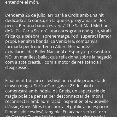
entendre el món.
L’endemà 26 de juliol arribarà a Ordis amb una nit
dedicada a la dansa, en la que es programaran dos
peces. Per una banda es veurà The Sad-Mad Method,
de la Cia Carla Sisteré, una coreografia enèrgica, vital i
física que celebra l’aprenentatge, l’odi superat i l’amor
propi. Per altra banda, La Venidera, companyia
formada per Irene Tena i Albert Hernández –
exballarins del Ballet Nacional d’Espanya– presentarà
NO, un manifest ballat que reflexiona sobre la negació
com a acte creatiu i com a motor de resistència i
d’expressió.
Finalment tancarà el festival una doble proposta de
clown i màgia. Serà a Garrigàs el 27 de juliol i
començarà amb Inòpia, de Gneis, un espectacle de
màgia poètica pensat per desconnectar del món i
reconnectar amb admiració. Inspirat en el vaudeville
clàssic, Gneis Altés transporta el públic a un espai on
l'impossible esdevé tangible. En acabar serà el torn