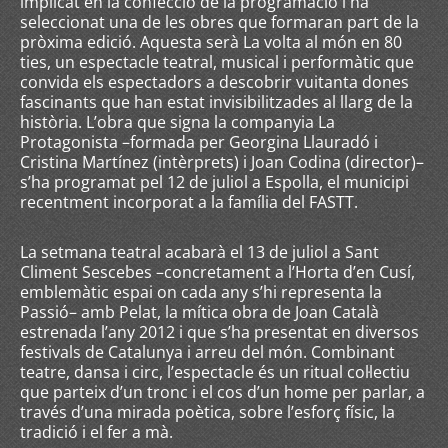
implicat en la confecció de la programació i ha
seleccionat una de les obres que formaran part de la
pròxima edició. Aquesta serà La volta al món en 80
ties, un espectacle teatral, musical i performàtic que
convida els espectadors a descobrir vuitanta dones
fascinants que han estat invisibilitzades al llarg de la
història. L’obra que signa la companyia La
Protagonista –formada per Georgina Llauradó i
Cristina Martínez (intèrprets) i Joan Codina (director)–
s’ha programat pel 12 de juliol a Espolla, el municipi
recentment incorporat a la família del FASTT.
La setmana teatral acabarà el 13 de juliol a Sant
Climent Sescebes –concretament a l’Horta d’en Cusí,
emblemàtic espai on cada any s’hi representa la
Passió– amb Pelat, la mítica obra de Joan Català
estrenada l’any 2012 i que s’ha presentat en diversos
festivals de Catalunya i arreu del món. Combinant
teatre, dansa i circ, l’espectacle és un ritual col·lectiu
que parteix d’un tronc i el cos d’un home per parlar, a
través d’una mirada poètica, sobre l’esforç físic, la
tradició i el fer a mà.