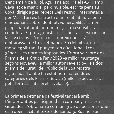
L’endemà 4 de juliol, Agullana acollirà el FASTT amb
Cavallet de mar o el peix invisible, escrita per Pau
Coya, dirigida per Rebeca Del Fresno i interpretada
per Marc Torres. Es tracta d’un relat íntim, valent i
emocionant sobre identitat, vulnerabilitat i amor
propi, narrat amb humor, força i una sensibilitat
colpidora. El protagonista de l’espectacle està iniciant
la seva transició quan descobreix que està
embarassat de tres setmanes. En definitiva, un
monòleg vibrant i punyent on qüestiona el cos, el
gènere i les normes imposades. L’obra va rebre dos
Premis de la Crítica l’any 2023 –a millor muntatge
segons Novaveu i a millor autor revelació– i els dos
premis del Jurat i del Públic de la 35a Mostra
d’Igualada. També ha estat nominat en dues
categories dels Premis Butaca (millor espectacle de
petit format i intèrpret revelació).
La primera setmana de festival tancarà amb
L’important és participar, de la companyia Teresa
Gubiades. L’obra narra com un grup de persones que
es troben recitant textos de Santiago Rusiñol són