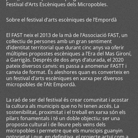
Festival d’Arts Escèniques dels Micropobles.
Sobre el festival d’arts escèniques de l’Empordà
El FAST neix el 2013 de la mà de l’Associació FAST, un
col·lectiu de persones amb un gran sentiment
d’identitat territorial que durant cinc anys va oferir
múltiples propostes escèniques a l’Era del Mas Gironí,
a Garrigàs. Després de dos anys d’aturada, el 2020
pateix diversos canvis: es passa a anomenar FASTT i
canvia de format. És aleshores quan es converteix en
un festival d’arts escèniques en xarxa per diversos
micropobles de l’Alt Empordà.
La raó de ser del festival és crear comunitat i acostar
la cultura als municipis que no hi tenen accés. La
sostenibilitat, proximitat i el treball en xarxa són els
pilars fonamentals i té un doble objectiu: ser una
proposta cultural i de lleure pels veïns dels
micropobles i permetre que els municipis guanyin
notorietat i que, en definitiva, el projecte actuï com a