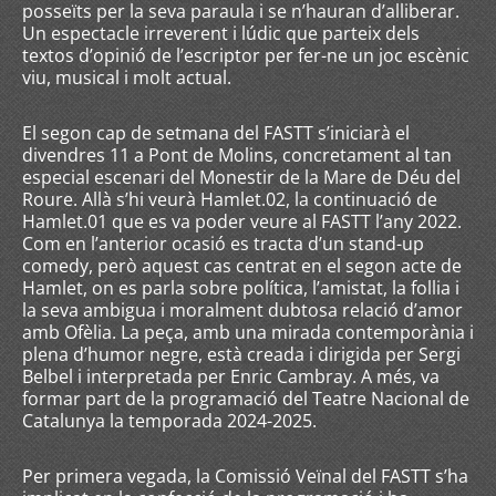
posseïts per la seva paraula i se n’hauran d’alliberar.
Un espectacle irreverent i lúdic que parteix dels
textos d’opinió de l’escriptor per fer-ne un joc escènic
viu, musical i molt actual.
El segon cap de setmana del FASTT s’iniciarà el
divendres 11 a Pont de Molins, concretament al tan
especial escenari del Monestir de la Mare de Déu del
Roure. Allà s’hi veurà Hamlet.02, la continuació de
Hamlet.01 que es va poder veure al FASTT l’any 2022.
Com en l’anterior ocasió es tracta d’un stand-up
comedy, però aquest cas centrat en el segon acte de
Hamlet, on es parla sobre política, l’amistat, la follia i
la seva ambigua i moralment dubtosa relació d’amor
amb Ofèlia. La peça, amb una mirada contemporània i
plena d’humor negre, està creada i dirigida per Sergi
Belbel i interpretada per Enric Cambray. A més, va
formar part de la programació del Teatre Nacional de
Catalunya la temporada 2024-2025.
Per primera vegada, la Comissió Veïnal del FASTT s’ha