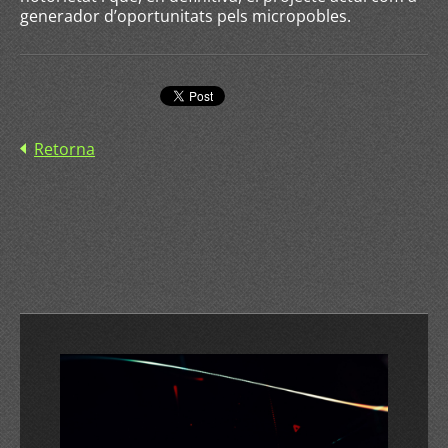
generador d’oportunitats pels micropobles.
Retorna