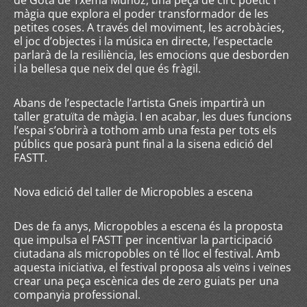
de Gota de Txema Muñoz, una peça de circ poètic i
màgia que explora el poder transformador de les
petites coses. A través del moviment, les acrobàcies,
el joc d’objectes i la música en directe, l’espectacle
parlarà de la resiliència, les emocions que desborden
i la bellesa que neix del que és fràgil.
Abans de l’espectacle l’artista Gneis impartirà un
taller gratuïta de màgia. I en acabar, les dues funcions
l’espai s’obrirà a tothom amb una festa per tots els
públics que posarà punt final a la sisena edició del
FASTT.
Nova edició del taller de Micropobles a escena
Des de fa anys, Micropobles a escena és la proposta
que impulsa el FASTT per incentivar la participació
ciutadana als micropobles on té lloc el festival. Amb
aquesta iniciativa, el festival proposa als veïns i veïnes
crear una peça escènica des de zero guiats per una
companyia professional.