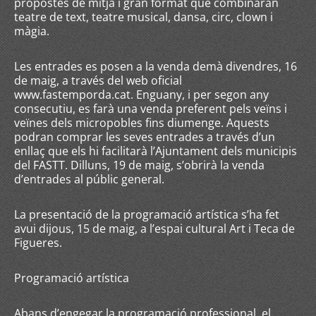
propostes de mitjà i gran format que combinaran
teatre de text, teatre musical, dansa, circ, clown i
màgia.
Les entrades es posen a la venda demà divendres, 16
de maig, a través del web oficial
www.fastemporda.cat. Enguany, i per segon any
consecutiu, es farà una venda preferent pels veïns i
veïnes dels micropobles fins diumenge. Aquests
podran comprar les seves entrades a través d’un
enllaç que els hi facilitarà l’Ajuntament dels municipis
del FASTT. Dilluns, 19 de maig, s’obrirà la venda
d’entrades al públic general.
La presentació de la programació artística s’ha fet
avui dijous, 15 de maig, a l’espai cultural Art i Teca de
Figueres.
Programació artística
Abans d’engegar la programació professional, el