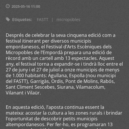
2025-05-16 11:00
Etiquetes
:
FASTT
|
micropobles
Després de celebrar la seva cinquena edició com a
festival itinerant per diversos municipis
empordanesos, el Festival d’Arts Escèniques dels
Micropobles de l’Empordà prepara una edició de
rècord amb un cartell amb 13 espectacles. Aquest
any, el festival torna a expandir-se i tindrà lloc entre el
27 de juny i el 27 de juliol a onze municipis de menys
de 1.000 habitants: Agullana, Espolla (nou municipi
del FASTT), Garrigàs, Ordis, Pont de Molins, Rabós,
Sant Climent Sescebes, Siurana, Vilamacolum,
Vilanant i Vilaür.
En aquesta edició, l’aposta continua essent la
mateixa: acostar la cultura a les zones rurals i brindar
l’oportunitat de descobrir petits municipis
altempordanesos. Per fer-ho, es programaran 13