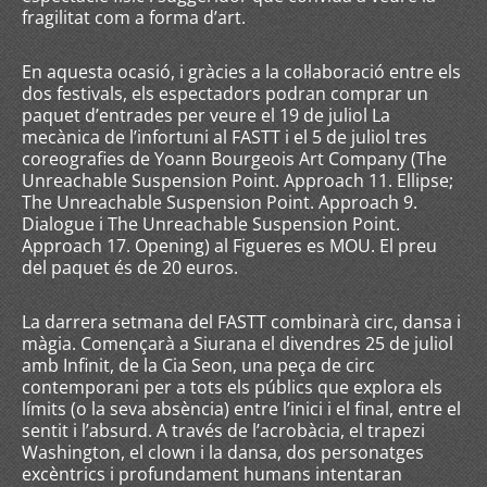
fragilitat com a forma d’art.
En aquesta ocasió, i gràcies a la col·laboració entre els
dos festivals, els espectadors podran comprar un
paquet d’entrades per veure el 19 de juliol La
mecànica de l’infortuni al FASTT i el 5 de juliol tres
coreografies de Yoann Bourgeois Art Company (The
Unreachable Suspension Point. Approach 11. Ellipse;
The Unreachable Suspension Point. Approach 9.
Dialogue i The Unreachable Suspension Point.
Approach 17. Opening) al Figueres es MOU. El preu
del paquet és de 20 euros.
La darrera setmana del FASTT combinarà circ, dansa i
màgia. Començarà a Siurana el divendres 25 de juliol
amb Infinit, de la Cia Seon, una peça de circ
contemporani per a tots els públics que explora els
límits (o la seva absència) entre l’inici i el final, entre el
sentit i l’absurd. A través de l’acrobàcia, el trapezi
Washington, el clown i la dansa, dos personatges
excèntrics i profundament humans intentaran