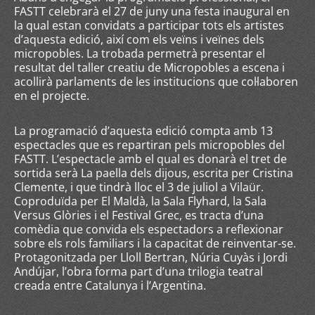
FASTT celebrarà el 27 de juny una festa inaugural en
la qual estan convidats a participar tots els artistes
d’aquesta edició, així com els veïns i veïnes dels
micropobles. La trobada permetrà presentar el
resultat del taller creatiu de Micropobles a escena i
acollirà parlaments de les institucions que col·laboren
en el projecte.
La programació d’aquesta edició compta amb 13
espectacles que es repartiran pels micropobles del
FASTT. L’espectacle amb el qual es donarà el tret de
sortida serà La paella dels dijous, escrita per Cristina
Clemente, i que tindrà lloc el 3 de juliol a Vilaür.
Coproduïda per El Maldà, la Sala Flyhard, la Sala
Versus Glòries i el Festival Grec, es tracta d’una
comèdia que convida els espectadors a reflexionar
sobre els rols familiars i la capacitat de reinventar-se.
Protagonitzada per Lloll Bertran, Núria Cuyàs i Jordi
Andújar, l’obra forma part d’una trilogia teatral
creada entre Catalunya i l’Argentina.