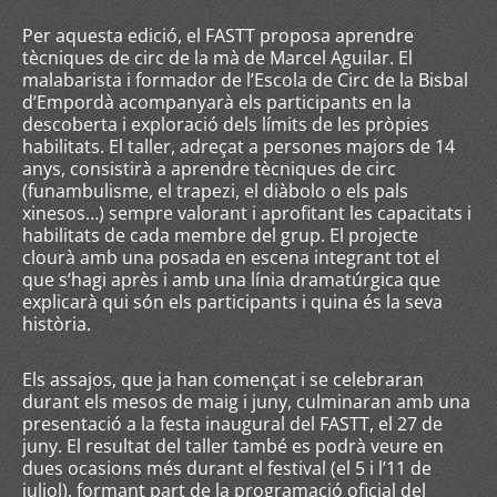
Per aquesta edició, el FASTT proposa aprendre
tècniques de circ de la mà de Marcel Aguilar. El
malabarista i formador de l’Escola de Circ de la Bisbal
d’Empordà acompanyarà els participants en la
descoberta i exploració dels límits de les pròpies
habilitats. El taller, adreçat a persones majors de 14
anys, consistirà a aprendre tècniques de circ
(funambulisme, el trapezi, el diàbolo o els pals
xinesos…) sempre valorant i aprofitant les capacitats i
habilitats de cada membre del grup. El projecte
clourà amb una posada en escena integrant tot el
que s’hagi après i amb una línia dramatúrgica que
explicarà qui són els participants i quina és la seva
història.
Els assajos, que ja han començat i se celebraran
durant els mesos de maig i juny, culminaran amb una
presentació a la festa inaugural del FASTT, el 27 de
juny. El resultat del taller també es podrà veure en
dues ocasions més durant el festival (el 5 i l’11 de
juliol), formant part de la programació oficial del