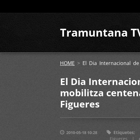
Tramuntana T
HOME
>
El Dia Internacional d
El Dia Internacio
mobilitza centen
Figueres
Etiquetes
:
2010-05-18 10:28
Figueres
|