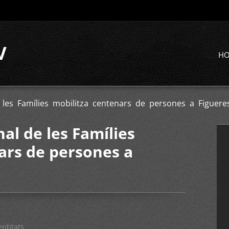
V
H
e les Famílies mobilitza centenars de persones a Figuere
nal de les Famílies
ars de persones a
entitats