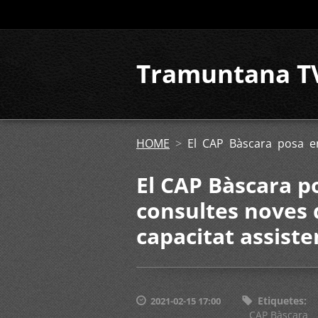
Tramuntana T
HOME
>
El CAP Bàscara posa e
El CAP Bàscara p
consultes noves
capacitat assiste
Etiquetes
:
2021-02-15 17:00
CAP Bàscara