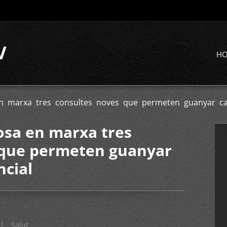
V
H
n marxa tres consultes noves que permeten guanyar capa
osa en marxa tres
 que permeten guanyar
ncial
|
Salut