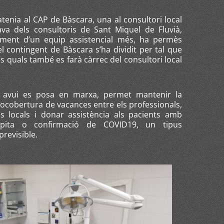
 atenia al CAP de Bàscara, una al consultori local
ava dels consultoris de Sant Miquel de Fluvià,
rement d’un equip assistencial més, ha permès
 contingent de Bàscara s’ha dividit per tal que
s quals també es farà càrrec del consultori local
e avui es posa en marxa, permet mantenir la
utocobertura de vacances entre els professionals,
is locals i donar assistència als pacients amb
spita o confirmació de COVID19, un tipus
previsible.