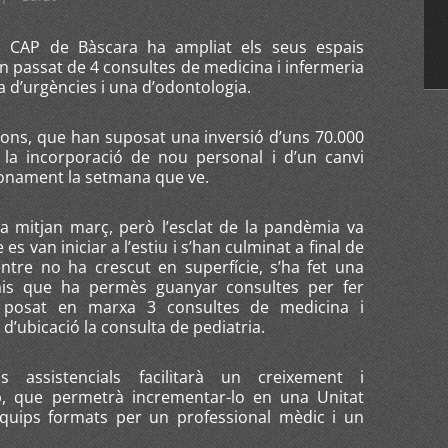
l CAP de Bàscara ha ampliat els seus espais
han passat de 4 consultes de medicina i infermeria
na d’urgències i una d’odontologia.
acions, que han suposat una inversió d’uns 70.000
a incorporació de nou personal i d’un canvi
ionament la setmana que ve.
a mitjan març, però l’esclat de la pandèmia va
es van iniciar a l’estiu i s’han culminat a final de
tre no ha crescut en superfície, s’ha fet una
pais que ha permès guanyar consultes per fer
han posat en marxa 3 consultes de medicina i
t d’ubicació la consulta de pediatria.
s assistencials facilitarà un creixement i
ip, que permetrà incrementar-lo en una Unitat
equips formats per un professional mèdic i un