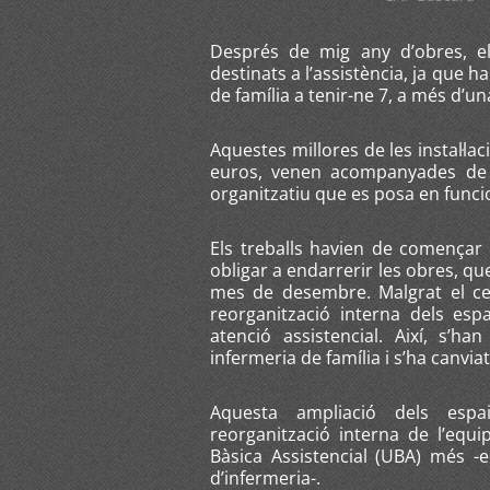
Després de mig any d’obres, e
destinats a l’assistència, ja que 
de família a tenir-ne 7, a més d’u
Aquestes millores de les instal·l
euros, venen acompanyades de l
organitzatiu que es posa en func
Els treballs havien de començar 
obligar a endarrerir les obres, que 
mes de desembre. Malgrat el cen
reorganització interna dels es
atenció assistencial. Així, s’
infermeria de família i s’ha canvia
Aquesta ampliació dels espai
reorganització interna de l’equ
Bàsica Assistencial (UBA) més -
d’infermeria-.