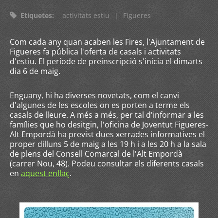
Etiquetes
:
activitats estiu
|
Figueres
Com cada any quan acaben les Fires, l'Ajuntament de
Figueres fa pública l'oferta de casals i activitats
d'estiu. El període de preinscripció s'inicia el dimarts
dia 6 de maig.
Enguany, hi ha diverses novetats, com el canvi
d'algunes de les escoles on es porten a terme els
casals de lleure. A més a més, per tal d'informar a les
famílies que ho desitgin, l'oficina de Joventut Figueres-
Alt Empordà ha previst dues xerrades informatives el
proper dilluns 5 de maig a les 19 h i a les 20 h a la sala
de plens del Consell Comarcal de l'Alt Empordà
(carrer Nou, 48). Podeu consultar els diferents casals
en
aquest enllaç
.