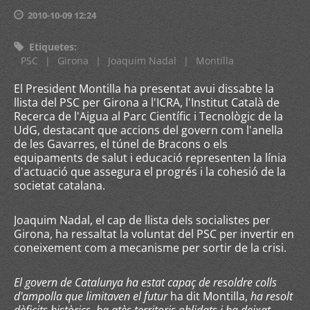
2010-10-09 12:24
Etiquetes
:
PSC
|
Girona
|
Joaquim Nadal
|
Montilla
El President Montilla ha presentat avui dissabte la
llista del PSC per Girona a l'ICRA, l'Institut Català de
Recerca de l'Aigua al Parc Científic i Tecnològic de la
UdG, destacant que accions del govern com l'anella
de les Gavarres, el túnel de Bracons o els
equipaments de salut i educació representen la línia
d'actuació que assegura el progrés i la cohesió de la
societat catalana.
Joaquim Nadal, el cap de llista dels socialistes per
Girona, ha ressaltat la voluntat del PSC per invertir en
coneixement com a mecanisme per sortir de la crisi.
El govern de Catalunya ha estat capaç de resoldre colls
d'ampolla que limitaven el futur
ha dit Montilla,
ha resolt