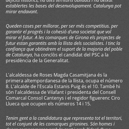
dèficits històrics, ha atès territoris oblidats i ha deixat
establertes les bases del desenvolupament. Catalunya pot
mirar endavant
.
Queden coses per millorar, per ser més competitius. per
garantir el progrés i la cohesió d'una societat que vol
mirar el futur. A les comarques de Girona els projectes de
futur estan garantits amb la llista dels socialistes. I tinc la
confiança que obtindrem el suport de la majoria del poble
de Catalunya
, ha conclòs el candidat del PSC a la
presidència de la Generalitat.
L'alcaldessa de Roses Magda Casamitjana és la
primera altempordanesa de la llista, ocupa el número
8. L'alcalde de l'Escala Estanis Puig és el 10. També hi
són l'alcaldessa de Vilafant i presidenta del Consell
Comarcal Consol Cantenys i el regidor figuerenc Ciro
Llueca que ocupen els números 14 i 15.
Tenim gent a la candidatura que representa tot el territori,
tot el conjunt de les comarques gironines. Són homes i