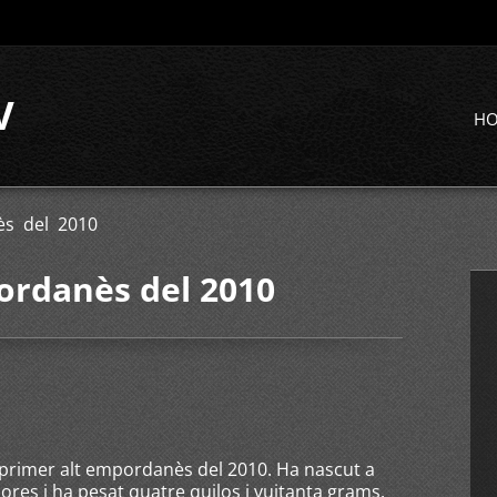
V
H
ès del 2010
ordanès del 2010
 primer alt empordanès del 2010. Ha nascut a
hores i ha pesat quatre quilos i vuitanta grams.