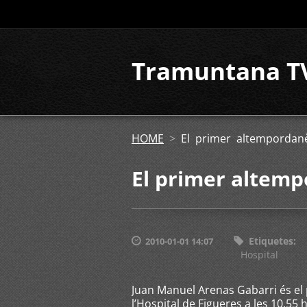
Tramuntana T
HOME
>
El primer altempordan
El primer altemp
Etiquetes
:
2010-01-01 14:07
Hospital
Juan Manuel Arenas Gabarri és el
l’Hospital de Figueres a les 10.55 