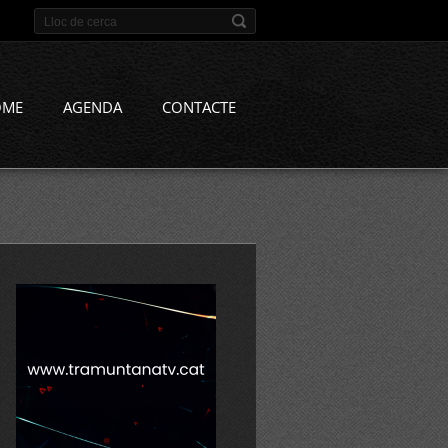
OME
AGENDA
CONTACTE