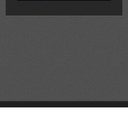
© 2026 Reservats tots els drets
Queda prohibida la
reproducció dels continguts sense autorització expressa. Article
32.1, paràgraf segon, Llei 23/2006 de la Propietat intel·lectual