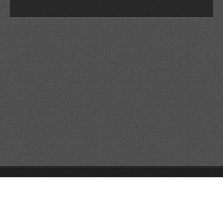
© 2026 Reservats tots els drets
Queda prohibida la
reproducció dels continguts sense autorització expressa. Article
32.1, paràgraf segon, Llei 23/2006 de la Propietat intel·lectual