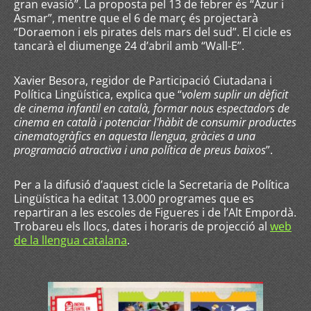
gran evasió”. La proposta pel 13 de febrer és “Azur i
Asmar”, mentre que el 6 de març és projectarà
“Doraemon i els pirates dels mars del sud”. El cicle es
tancarà el diumenge 24 d’abril amb “Wall-E”.
Xavier Besora, regidor de Participació Ciutadana i
Política Lingüística, explica que “
volem suplir un dèficit
de cinema infantil en català, formar nous espectadors de
cinema en català i potenciar l'hàbit de consumir productes
cinematogràfics en aquesta llengua, gràcies a una
programació atractiva i una política de preus baixos
”.
Per a la difusió d’aquest cicle la Secretaria de Política
Lingüística ha editat 13.000 programes que es
repartiran a les escoles de Figueres i de l’Alt Empordà.
Trobareu els llocs, dates i horaris de projecció al
web
de la llengua catalana
.