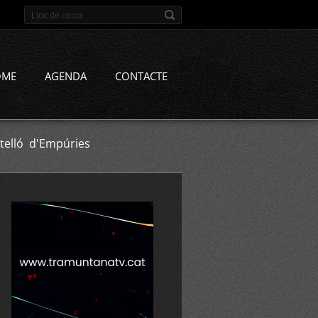
OME
AGENDA
CONTACTE
telló d'Empúries