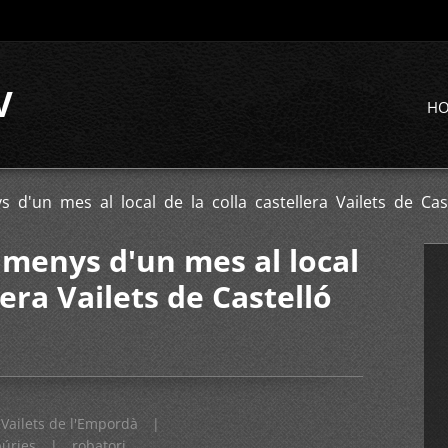
V
H
 d'un mes al local de la colla castellera Vailets de Cas
 menys d'un mes al local
lera Vailets de Castelló
Vailets de l'Empordà
|
púries
|
robatori