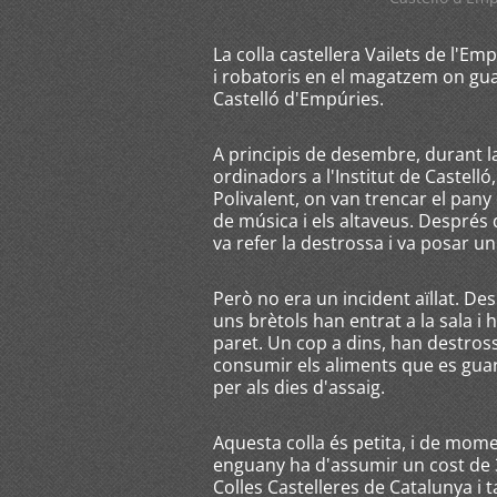
La colla castellera Vailets de l'E
i robatoris en el magatzem on guar
Castelló d'Empúries.
A principis de desembre, durant l
ordinadors a l'Institut de Castelló
Polivalent, on van trencar el pany
de música i els altaveus. Després
va refer la destrossa i va posar u
Però no era un incident aïllat. Des
uns brètols han entrat a la sala i 
paret. Un cop a dins, han destrossa
consumir els aliments que es gua
per als dies d'assaig.
Aquesta colla és petita, i de mom
enguany ha d'assumir un cost de 
Colles Castelleres de Catalunya i t