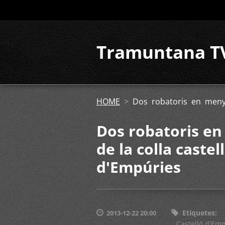
Tramuntana T
HOME
>
Dos robatoris en menys
Dos robatoris en
de la colla castel
d'Empúries
Etiquetes
:
2013-12-22 20:00
Castelló d'Em