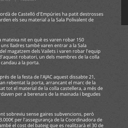
mpordà de Castelló d'Empúries ha patit destrosses
den els seu material a la Sala Polivalent de
a mateixa nit en què es varen robar 150
, uns lladres també varen entrar a la Sala
 del magatzem dels Vailets i varen robar l'equip
 d'aquest robatori, un dels membres de la colla
n candau a la porta.
prés de la festa de l'AJAC aquest dissabte 21,
han rebentat la porta, arrancant el marc de la
t tot el material de la colla castellera, a més de
rdaven per a berenars de la mainada i begudes
ent sobreviu sense gaires subvencions, però
3.000€ per l'assegurança de la Coordinadora de
ambé el cost del bateig que es realitzarà el 30 de