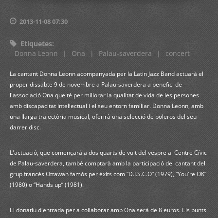
2013-11-08 07:30
Etiquetes
:
Donna Leonn
|
Ona
|
Palau-saverdera
|
concert
La cantant Donna Leonn acompanyada per la Latin Jazz Band actuarà el
proper dissabte 9 de novembre a Palau-saverdera a benefici de
l'associació Ona que té per millorar la qualitat de vida de les persones
amb discapacitat intel·lectual i el seu entorn familiar. Donna Leonn, amb
una llarga trajectòria musical, oferirà una selecció de boleros del seu
darrer disc.
L'actuació, que començarà a dos quarts de vuit del vespre al Centre Cívic
de Palau-saverdera, també comptarà amb la participació del cantant del
grup francès Ottawan famós per èxits com “D.I.S.C.O” (1979), “You're OK”
(1980) o “Hands up” (1981).
El donatiu d'entrada per a col·laborar amb Ona serà de 8 euros. Els p
unts