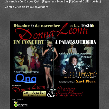
de venda són: Discos Quim (Figueres), Nou Bar JR (Castelló d’Empúries) i
Centre Cívic de Palau-saverdera.