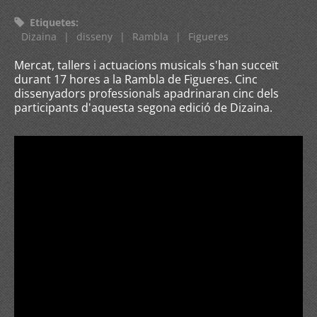
Etiquetes
:
Dizaina
|
disseny
|
Rambla
|
Figueres
Mercat, tallers i actuacions musicals s'han succeït
durant 17 hores a la Rambla de Figueres. Cinc
dissenyadors professionals apadrinaran cinc dels
participants d'aquesta segona edició de Dizaina.