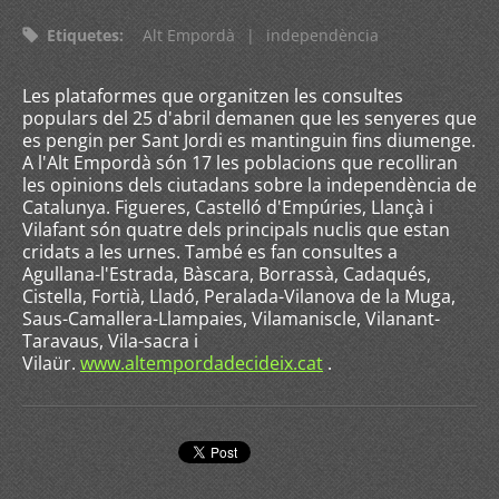
Etiquetes
:
Alt Empordà
|
independència
Les plataformes que organitzen les consultes
populars del 25 d'abril demanen que les senyeres que
es pengin per Sant Jordi es mantinguin fins diumenge.
A l'Alt Empordà són 17 les poblacions que recolliran
les opinions dels ciutadans sobre la independència de
Catalunya. Figueres, Castelló d'Empúries, Llançà i
Vilafant són quatre dels principals nuclis que estan
cridats a les urnes. També es fan consultes a
Agullana-l'Estrada, Bàscara, Borrassà, Cadaqués,
Cistella, Fortià, Lladó, Peralada-Vilanova de la Muga,
Saus-Camallera-Llampaies, Vilamaniscle, Vilanant-
Taravaus, Vila-sacra i
Vilaür.
www.altempordadecideix.cat
.