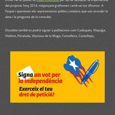
del projecte l’any 2014, mitjançant grafismes i amb un toc d’humor. A
l’espot i apareixen els representants polítics catalans que van acordar la
data i la pregunta de la consulta.
Dissabte també es podrà signar a poblacions com Cadaqués, Vilajuïga,
Vilafant, Peralada, Vilanova de la Muga, Camallera, Cantallops,