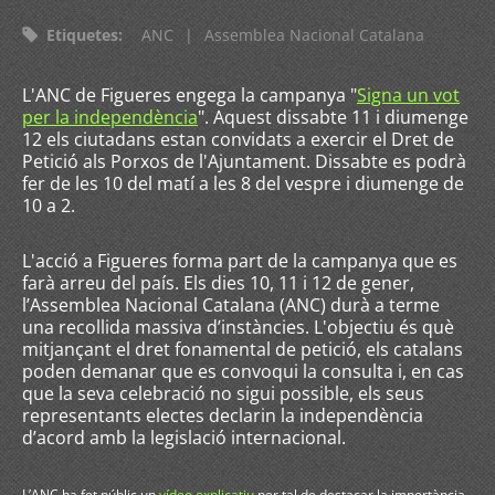
Etiquetes
:
ANC
|
Assemblea Nacional Catalana
L'ANC de Figueres engega la campanya "
Signa un vot
per la independència
". Aquest dissabte 11 i diumenge
12 els ciutadans estan convidats a exercir el Dret de
Petició als Porxos de l'Ajuntament. Dissabte es podrà
fer de les 10 del matí a les 8 del vespre i diumenge de
10 a 2.
L'acció a Figueres forma part de la campanya que es
farà arreu del país. Els dies 10, 11 i 12 de gener,
l’Assemblea Nacional Catalana (ANC) durà a terme
una recollida massiva d’instàncies. L'objectiu és què
mitjançant el dret fonamental de petició, els catalans
poden demanar que es convoqui la consulta i, en cas
que la seva celebració no sigui possible, els seus
representants electes declarin la independència
d’acord amb la legislació internacional.
L’ANC ha fet públic un
vídeo explicatiu
per tal de destacar la importància