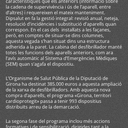
característiques que els anteriors (informació sobre
la cadena de supervivència i ús de l’aparell, entre
d’altres) i requereixen el mateix manteniment.
Dipsalut en fa la gestió integral: revisió anual, neteja,
resolució d’incidències i substitució d’aparells quan
correspon. En el cas dels instal·lats a les façanes,
però, en comptes de situar-se dins columnes,
aquesta vegada s’han situat dins una estructura
adherida a la paret. La cabina del desfibril·lador manté
totes les funcions dels aparells anteriors, com ara
l’avís automàtic al Sistema d’Emergències Mèdiques
(SEM) quan s’agafa el dispositiu.
L’Organisme de Salut Pública de la Diputació de
Girona ha destinat 385.000 euros a aquesta ampliació
de la xarxa de desfibril·ladors. Amb aquesta nova
compra d’aparells, el programa «Girona, territori
cardioprotegit» passa a tenir 993 dispositius
distribuïts arreu de la demarcació.
La segona fase del programa inclou més accions
formatives i de sensibilització, dirigides tant a la