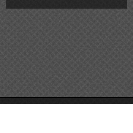
© 2026 Reservats tots els drets
Queda prohibida la
reproducció dels continguts sense autorització expressa. Article
32.1, paràgraf segon, Llei 23/2006 de la Propietat intel·lectual