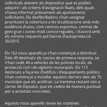
sol·licituds atenent als dispositius que es podien
adquirir i als criteris d’assignació fixats, dels quals
s’havia informat prèviament als ajuntaments
sol·licitants. Els desfibril·ladors s’han assignat
prioritzant la cobertura a les localitzacions amb més
evidència d’usos, com centres esportius, centres de
gent gran i zones molt concorregudes, i d’acord amb
els mínims requerits pel Decret d’autoprotecció
30/2015.
Els 162 nous aparells ja s’han començat a distribuir.
Dels 49 destinats als cossos de primera resposta, se
n’han cedit 44 a vehicles de les policies locals, de
protecció civil i de vigilants municipals. Els 113
destinats a façanes d’edificis i d’equipaments públics
s’han començat a instal·lar aquests darrers dies als 75
municipis que els acolliran. La trentena restant són a
càrrec de Dipsalut, que els cedeix de manera puntual
per a activitats concretes.
Aquests nous aparells tenen les mateixes