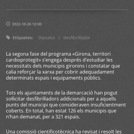
2022-10-26 12:00
Etiquetes
:
Dipsalut
|
desfibril·lador
La segona fase del programa «Girona, territori
cardioprotegit» s’engega després d’estudiar les
necessitats dels municipis gironins i constatar que
calia reforçar la xarxa per cobrir adequadament
determinats espais i equipaments públics.
Tots els ajuntaments de la demarcació han pogut
sol·licitar desfibril·ladors addicionals per a aquells
punts del municipi que consideraven insuficientment
coberts. En total, han estat 126 els municipis que
n’han demanat, per a 321 espais.
Una comissió cientificotècnica ha revisat i resolt les