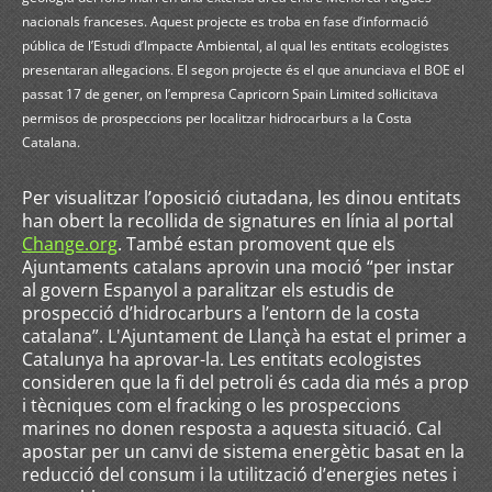
nacionals franceses. Aquest projecte es troba en fase d’informació
pública de l’Estudi d’Impacte Ambiental, al qual les entitats ecologistes
presentaran al·legacions. El segon projecte és el que anunciava el BOE el
passat 17 de gener, on l’empresa Capricorn Spain Limited sol·licitava
permisos de prospeccions per localitzar hidrocarburs a la Costa
Catalana.
Per visualitzar l’oposició ciutadana, les dinou entitats
han obert la recollida de signatures en línia al portal
Change.org
.
També estan promovent que els
Ajuntaments catalans aprovin una moció “per instar
al govern Espanyol a paralitzar els estudis de
prospecció d’hidrocarburs a l’entorn de la costa
catalana”. L'Ajuntament de Llançà ha estat el primer a
Catalunya ha aprovar-la.
Les entitats ecologistes
consideren que la fi del petroli és cada dia més a prop
i tècniques com el fracking o les prospeccions
marines no donen resposta a aquesta situació. Cal
apostar per un canvi de sistema energètic basat en la
reducció del consum i la utilització d’energies netes i