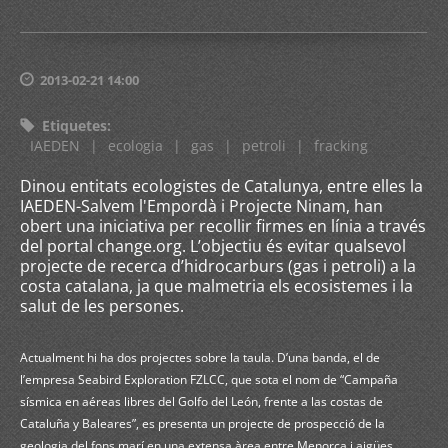
2013-02-21 14:00
Etiquetes
:
IAEDEN
|
ecologia
|
gas
|
petroli
|
fracking
Dinou entitats ecologistes de Catalunya, entre elles la
IAEDEN-Salvem l'Empordà i Projecte Ninam, han
obert una iniciativa per recollir firmes en línia a través
del portal change.org. L’objectiu és evitar qualsevol
projecte de recerca d’hidrocarburs (gas i petroli) a la
costa catalana, ja que malmetria els ecosistemes i la
salut de les persones.
Actualment hi ha dos projectes sobre la taula. D’una banda, el de
l’empresa Seabird Exploration FZLCC, que sota el nom de “Campaña
sísmica en aéreas libres del Golfo del León, frente a las costas de
Cataluña y Baleares”, es presenta un projecte de prospecció de la
geologia del fons marí en una extensa àrea entre Menorca i aigües