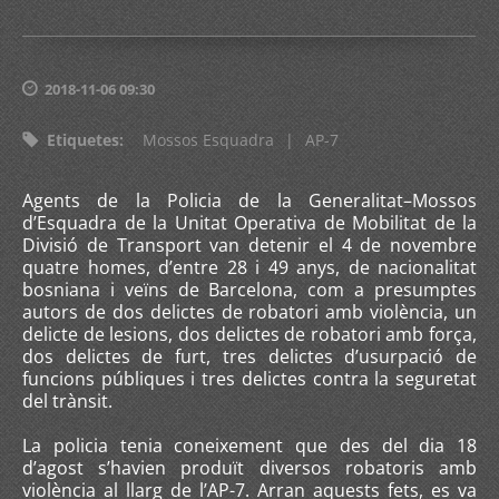
2018-11-06 09:30
Etiquetes
:
Mossos Esquadra
|
AP-7
Agents de la Policia de la Generalitat–Mossos
d’Esquadra de la Unitat Operativa de Mobilitat de la
Divisió de Transport van detenir el 4 de novembre
quatre homes, d’entre 28 i 49 anys, de nacionalitat
bosniana i veïns de Barcelona, com a presumptes
autors de dos delictes de robatori amb violència, un
delicte de lesions, dos delictes de robatori amb força,
dos delictes de furt, tres delictes d’usurpació de
funcions públiques i tres delictes contra la seguretat
del trànsit.
La policia tenia coneixement que des del dia 18
d’agost s’havien produït diversos robatoris amb
violència al llarg de l’AP-7. Arran aquests fets, es va