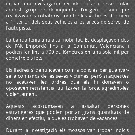
iniciar una investigació per identificar i desarticular
aquest grup de delinqüents d’origen bosnià que
realitzava els robatoris, mentre les víctimes dormien
a l’interior dels seus vehicles a les àrees de servei de
l’autopista.
La banda tenia una alta mobilitat. Es desplaçaven des
de l’Alt Empordà fins a la Comunitat Valenciana i
podien fer fins a 700 quilòmetres en una sola nit per
cometre els fets.
Els lladres s’identificaven com a policies per guanyar-
se la confiança de les seves víctimes, però si aquestes
no acataven les ordres que els hi donaven o
oposaven resistència, utilitzaven la força, agredint-les
violentament.
Aquests acostumaven a assaltar persones
estrangeres que podien portar grans quantitats de
diners en efectiu, ja que es trobaven de vacances.
Durant la investigació els mossos van trobar indicis