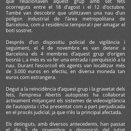
que relacionaven aquest grup amb set fets
ocorreguts entre el 18 d’agost i el 12 d’octubre.
També van descobrir que utilitzaven una nau d’un
polígon industrial de l’àrea metropolitana de
Barcelona, com a residència temporal i per amagar el
botí sostret.
Després d’un dispositiu policial de vigilància i
seguiment, el 4 de novembre es van detenir a
Barcelona els 4 membres d’aquest grup d’origen
bosnià i, a més es va fer una entrada i perquisició a la
nau. Durant l’escorcoll els agents van localitzar més
de 3.000 euros en efectiu, en diversa moneda tan
euros com estrangera.
Degut a la reincidència d’aquest grup i la gravetat dels
fets, l’empresa Abertis autopistes ha col·laborat
activament mitjançant els sistemes de videovigilància
de l’autopista i s’ha presentat com a part perjudicada
en el procés judicial, ja que n’és la principal afectada.
Els detinguts, amb diversos antecedents, han passat
el dia 5 de novembre a disposició del jutjat