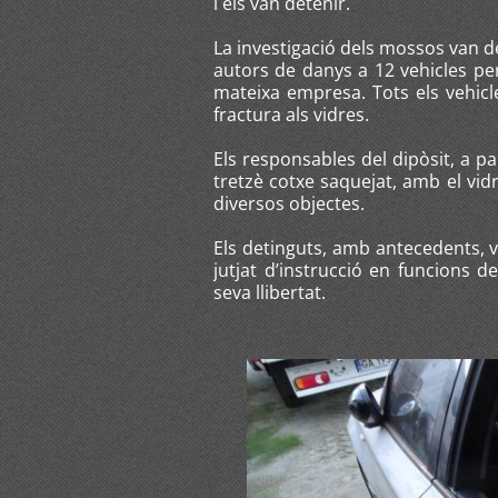
i els van detenir.
La investigació dels mossos van 
autors de danys a 12 vehicles per
mateixa empresa. Tots els vehicl
fractura als vidres.
Els responsables del dipòsit, a p
tretzè cotxe saquejat, amb el vidr
diversos objectes.
Els detinguts, amb antecedents, v
jutjat d’instrucció en funcions d
seva llibertat.