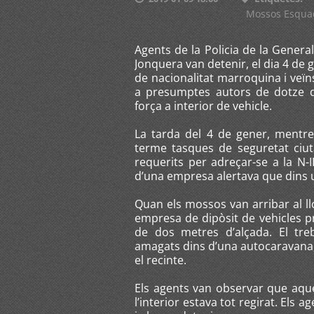
Mossos Esqua
Agents de la Policia de la Genera
Jonquera van detenir, el dia 4 de
de nacionalitat marroquina i veïn
a presumptes autors de dotze d
força a interior de vehicle.
La tarda del 4 de gener, mentr
terme tasques de seguretat ciut
requerits per adreçar-se a la N-I
d’una empresa alertava que dins u
Quan els mossos van arribar al ll
empresa de dipòsit de vehicles pr
de dos metres d’alçada. El tre
amagats dins d’una autocaravana, 
el recinte.
Els agents van observar que aques
l’interior estava tot regirat. Els 