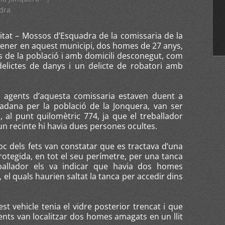
dra
litat – Mossos d’Esquadra de la comissaria de la
 gener en aquest municipi, dos homes de 27 anys,
s de la població i amb domicili desconegut, com
elictes de danys i un delicte de robatori amb
e agents d’aquesta comissaria estaven duent a
adana per la població de la Jonquera, van ser
I, al punt quilomètric 774, ja que el treballador
n recinte hi havia dues persones ocultes.
oc dels fets van constatar que es tractava d’una
otegida, en tot el seu perímetre, per una tanca
ballador els va indicar que havia dos homes
el quals haurien saltat la tanca per accedir dins
t vehicle tenia el vidre posterior trencat i que
agents van localitzar dos homes amagats en un llit