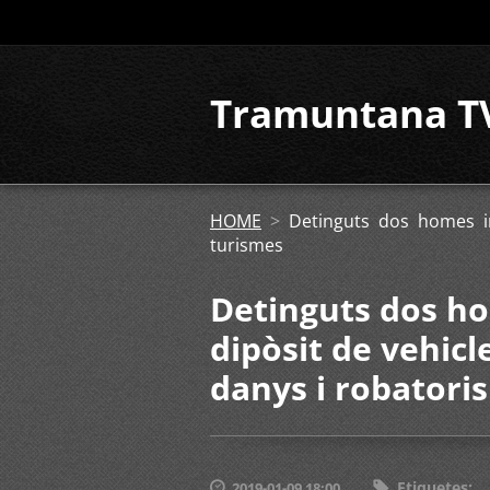
Tramuntana T
HOME
>
Detinguts dos homes in
turismes
Detinguts dos ho
dipòsit de vehicl
danys i robatoris
Etiquetes
:
2019-01-09 18:00