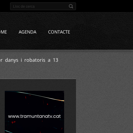
OME
AGENDA
CONTACTE
r danys i robatoris a 13