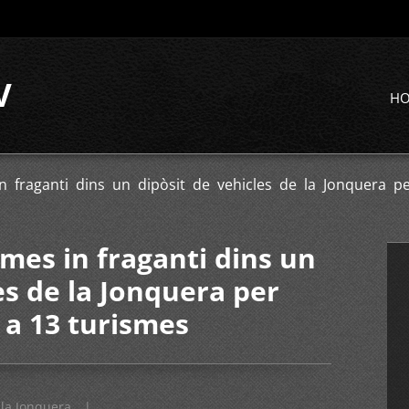
V
H
 fraganti dins un dipòsit de vehicles de la Jonquera pe
mes in fraganti dins un
es de la Jonquera per
 a 13 turismes
la Jonquera
|