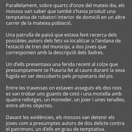
Paral·lelament, sobre quarts d’onze del mateix dia, els
mossos van saber que també s’havia produït una
temptativa de robatori interior de domicili en un altre
carrer de la mateixa població.
Una patrulla de paisà que estava fent recerca dels
possibles autors dels fets va localitzar a l’andana de
l’estació de tren del municipi, a dos joves que
corresponien amb la descripció dels lladres.
Un d’ells presentava una ferida recent al colze que
presumptament se l’hauria fet al caure durant la seva
fugida en ser descoberts pels propietaris del pis.
Entre les travesses on estaven asseguts els dos nois
es van trobar uns guants de cotó i una motxilla amb
quatre rellotges, un moneder, un joier i unes tenalles,
entre altres objectes.
Davant les evidències, els mossos van detenir els
joves com a presumptes autors de dos delicte contra
el patrimoni, un d’ells en grau de temptativa.