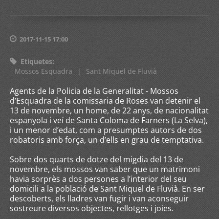
2017-11-15 17:00
Etiquetes
:
Mossos Esquadra
|
Sant Miquel de Fluvià
Agents de la Policia de la Generalitat - Mossos
d’Esquadra de la comissaria de Roses van detenir el
13 de novembre, un home, de 22 anys, de nacionalitat
espanyola i veí de Santa Coloma de Farners (La Selva),
i un menor d’edat, com a presumptes autors de dos
robatoris amb força, un d’ells en grau de temptativa.
Sobre dos quarts de dotze del migdia del 13 de
novembre, els mossos van saber que un matrimoni
havia sorprès a dos persones a l’interior del seu
domicili a la població de Sant Miquel de Fluvià. En ser
descoberts, els lladres van fugir i van aconseguir
sostreure diversos objectes, rellotges i joies.