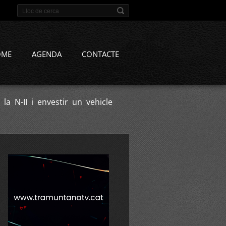
OME
AGENDA
CONTACTE
a N-II i envestir un vehicle