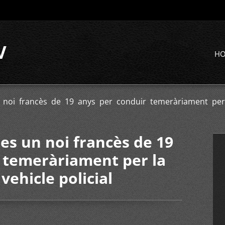
V
H
noi francès de 19 anys per conduir temeràriament per l
es un noi francès de 19
 temeràriament per la
 vehicle policial