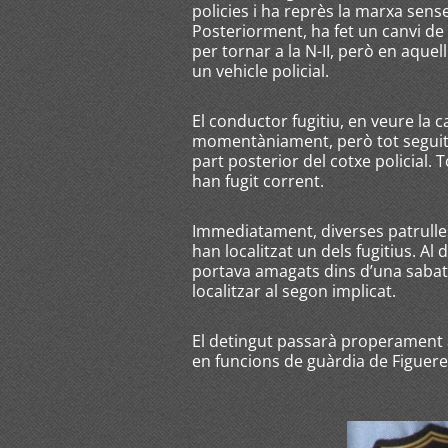
policies i ha reprès la marxa sens
Posteriorment, ha fet un canvi de 
per tornar a la N-II, però en aquel
un vehicle policial.
El conductor fugitiu, en veure la c
momentàniament, però tot seguit 
part posterior del cotxe policial. 
han fugit corrent.
Immediatament, diverses patrulles
han localitzat un dels fugitius. Al
portava amagats dins d’una sabata
localitzar al segon implicat.
El detingut passarà properament a 
en funcions de guàrdia de Figuere