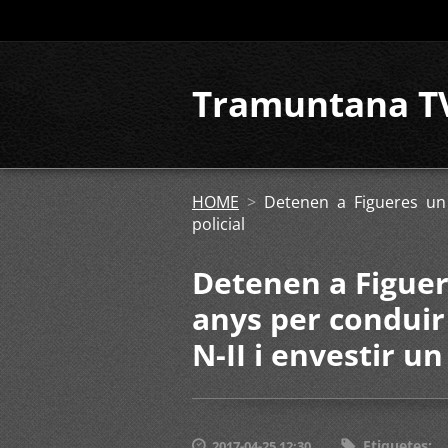
Tramuntana T
HOME
>
Detenen a Figueres un 
policial
Detenen a Figuer
anys per conduir
N-II i envestir un
Etiquetes
:
2017-04-25 12:30