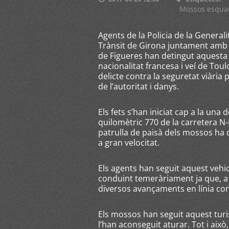
Mossos esqua
Agents de la Policia de la General
Trànsit de Girona juntament amb 
de Figueres han detingut aquesta
nacionalitat francesa i veí de To
delicte contra la seguretat viàri
de l’autoritat i danys.
Els fets s’han iniciat cap a la una 
quilomètric 770 de la carretera N
patrulla de paisà dels mossos ha 
a gran velocitat.
Els agents han seguit aquest vehi
conduint temeràriament ja que, a m
diversos avançaments en línia con
Els mossos han seguit aquest turi
l’han aconseguit aturar. Tot i això