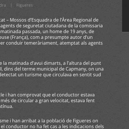
dra
|
Figueres
itat – Mossos d’Esquadra de l’Àrea Regional de
agents de seguretat ciutadana de la comissaria
 matinada passada, un home de 19 anys, de
ulouse (França), com a presumpte autor d’un
a per conduir temeràriament, atemptat als agents
de la matinada d’avui dimarts, a l’altura del punt
-II, dins del terme municipal de Capmany, on una
detectat un turisme que circulava en sentit sud
cle i han comprovat que el conductor estava
és de circular a gran velocitat, estava fent
tínua.
sme i han arribat a la població de Figueres on
, el conductor no ha fet cas a les indicacions dels