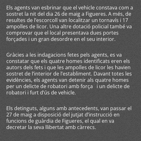
Els agents van esbrinar que el vehicle constava com a
sostret la nit del dia 26 de maig a Figueres. A més, de
resultes de l’escorcoll van localitzar un tornavís i 17
ampolles de licor. Una altre dotació policial també va
comprovar que el local presentava dues portes
forçades i un gran desordre en el seu interior.
Gràcies a les indagacions fetes pels agents, es va
constatar que els quatre homes identificats eren els
autors dels fets i que les ampolles de licor les havien
sostret de l’interior de l’establiment. Davant totes les
evidències, els agents van detenir als quatre homes
per un delicte de robatori amb força i un delicte de
robatori i furt d’ús de vehicle.
Els detinguts, alguns amb antecedents, van passar el
27 de maig a disposició del jutjat d’instrucció en
funcions de guàrdia de Figueres, el qual en va
decretar la seva llibertat amb càrrecs.