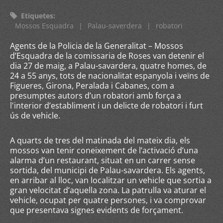
Etiquetes
:
Mossos Esquadra
|
Palau-saverdera
|
robatori
Agents de la Policia de la Generalitat – Mossos
d’Esquadra de la comissaria de Roses van detenir el
dia 27 de maig, a Palau-savardera, quatre homes, de
24 a 55 anys, tots de nacionalitat espanyola i veïns de
Figueres, Girona, Peralada i Cabanes, com a
presumptes autors d’un robatori amb força a
l'interior d’establiment i un delicte de robatori i furt
ús de vehicle.
A quarts de tres del matinada del mateix dia, els
mossos van tenir coneixement de l’activació d’una
alarma d’un restaurant, situat en un carrer sense
sortida, del municipi de Palau-savardera. Els agents,
en arribar al lloc, van localitzar un vehicle que sortia a
gran velocitat d’aquella zona. La patrulla va aturar el
vehicle, ocupat per quatre persones, i va comprovar
que presentava signes evidents de forçament.