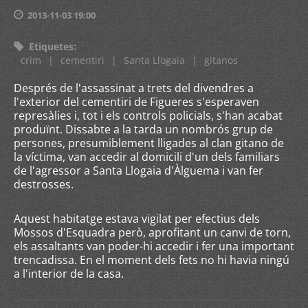
2013-11-03 19:00
Etiquetes
:
crim
|
cementiri
|
Santa Llogaia
|
gitanos
Després de l'assassinat a trets del divendres a
l'exterior del cementiri de Figueres s'esperaven
represàlies i, tot i els controls policials, s'han acabat
produïnt. Dissabte a la tarda un nombrós grup de
persones, presumiblement lligades al clan gitano de
la víctima, van accedir al domicili d'un dels familiars
de l'agressor a Santa Llogaia d'Àlguema i van fer
destrosses.
Aquest habitatge estava vigilat per efectius dels
Mossos d'Esquadra però, aprofitant un canvi de torn,
els assaltants van poder-hi accedir i fer una important
trencadissa. En el moment dels fets no hi havia ningú
a l'interior de la casa.