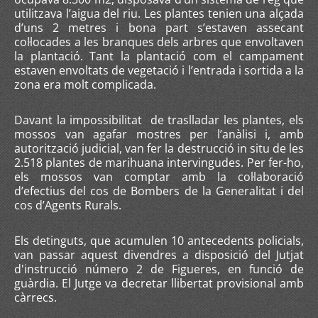
utilitzava l’aigua del riu. Les plantes tenien una alçada
d’uns 2 metres i bona part s’estaven assecant
col·locades a les branques dels arbres que envoltaven
la plantació. Tant la plantació com el campament
estaven envoltats de vegetació i l’entrada i sortida a la
zona era molt complicada.
Davant la impossibilitat de traslladar les plantes, els
mossos van agafar mostres per l’anàlisi i, amb
autorització judicial, van fer la destrucció in situ de les
2.518 plantes de marihuana intervingudes. Per fer-ho,
els mossos van comptar amb la col·laboració
d’efectius del cos de Bombers de la Generalitat i del
cos d’Agents Rurals.
Els detinguts, que acumulen 10 antecedents policials,
van passar aquest divendres a disposició del Jutjat
d'instrucció número 2 de Figueres, en funció de
guàrdia. El Jutge va decretar llibertat provisional amb
càrrecs.