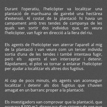
Durant l’operatiu, l’helicòpter va localitzar una
plantació de marihuana de gairebé una hectàrea
d’extensió. Al costat de la plantació hi havia un
campament amb tres tendes de campanya de les
quals van sortir dos individus que, en veure
l’helicòpter, van fugir en direcció a la llera del riu.
Els agents de l’helicòpter van aterrar l’aparell al mig
de la plantació i van veure com un tercer individu
sortia d’una de les tendes i també intentava fugir,
però els agents el van interceptar i detenir.
Ràpidament, el pilot va tornar a enlairar l’helicòpter
per ajudar a localitzar els altres dos fugitius.
Al cap de pocs minuts, els agents van aconseguir
localitzar i detenir als dos fugitius que s’havien
amagat en un barranc proper a la plantació.
Els investigadors van comprovar que la plantació, que
ocupava 8.500 m2, disposava d’un sistema de reg que