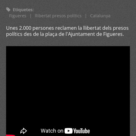
Etiquetes
:
Figueres
|
llibertat presos polítics
|
Catalunya
Unes 2.000 persones reclamen la llibertat dels presos
polítics des de la plaça de l'Ajuntament de Figueres.