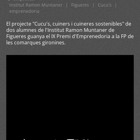
Institut Ramon Muntaner
|
Figueres
|
Cucu's
|
emprenedoria
El projecte "Cucu's, cuiners i cuineres sostenibles" de
dos alumnes de l'Institut Ramon Muntaner de
Figueres guanya el IX Premi d'Emprenedoria a la FP de
les comarques gironines.