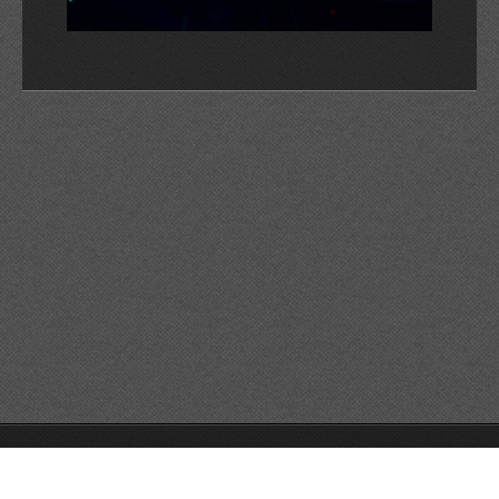
© 2026 Reservats tots els drets
Queda prohibida la
reproducció dels continguts sense autorització expressa. Article
32.1, paràgraf segon, Llei 23/2006 de la Propietat intel·lectual