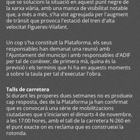
que se solucioni la situació en aquest punt negre de
la xarxa viària, amb una manca de visibilitat notable
que, a més a més, s'ha vist agreujada per l'augment
de trànsit que provoca l'estació del tren d'alta
velocitat Figueres-Vilafant.
Un cop s'ha constituït la Plataforma, els seus
responsables han demanat una reunió amb
l'Ajuntament del municipi i amb responsables d'ADIF
per tal de conèixer, de primera mà, quina és la
previsió i els terminis que hi ha en aquests moments
a sobre la taula per tal d'executar l'obra.
Talls de carretera
Si durant les properes dues setmanes no es produeix
cap resposta, des de la Plataforma ja han confirmat
que es convocarà una sèrie de mobilitzacions
ciutadanes que s'iniciarien el dimarts 4 de novembre,
a les 17:00 hores, amb el tall de la carretera N-260 en
el punt exacte on es reclama que es construeixi la
rotonda.