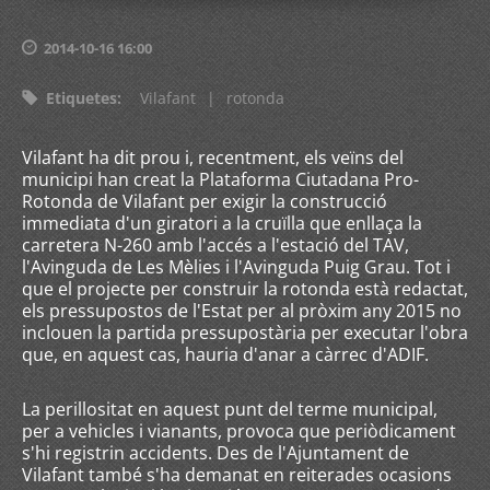
2014-10-16 16:00
Etiquetes
:
Vilafant
|
rotonda
Vilafant ha dit prou i, recentment, els veïns del
municipi han creat la Plataforma Ciutadana Pro-
Rotonda de Vilafant per exigir la construcció
immediata d'un giratori a la cruïlla que enllaça la
carretera N-260 amb l'accés a l'estació del TAV,
l'Avinguda de Les Mèlies i l'Avinguda Puig Grau. Tot i
que el projecte per construir la rotonda està redactat,
els pressupostos de l'Estat per al pròxim any 2015 no
inclouen la partida pressupostària per executar l'obra
que, en aquest cas, hauria d'anar a càrrec d'ADIF.
La perillositat en aquest punt del terme municipal,
per a vehicles i vianants, provoca que periòdicament
s'hi registrin accidents. Des de l'Ajuntament de
Vilafant també s'ha demanat en reiterades ocasions