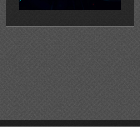
© 2026 Reservats tots els drets
Queda prohibida la
reproducció dels continguts sense autorització expressa. Article