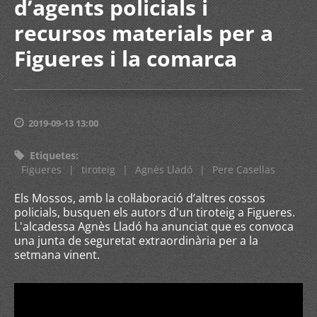
d’agents policials i
recursos materials per a
Figueres i la comarca
2019-09-13 13:00
Etiquetes
:
Figueres
|
tiroteig
|
Agnès Lladó
|
Pere Casellas
Els Mossos, amb la col·laboració d’altres cossos
policials, busquen els autors d'un tiroteig a Figueres.
L'alcadessa Agnès Lladó ha anunciat que es convoca
una junta de seguretat extraordinària per a la
setmana vinent.