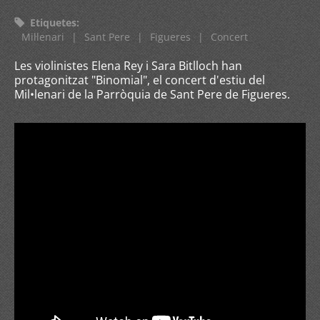
Etiquetes
:
Mil·lenari
|
Sant Pere
|
Figueres
|
Concert
Les violinistes Elena Rey i Sara Bitlloch han
protagonitzat "Binomial", el concert d'estiu del
Mil•lenari de la Parròquia de Sant Pere de Figueres.