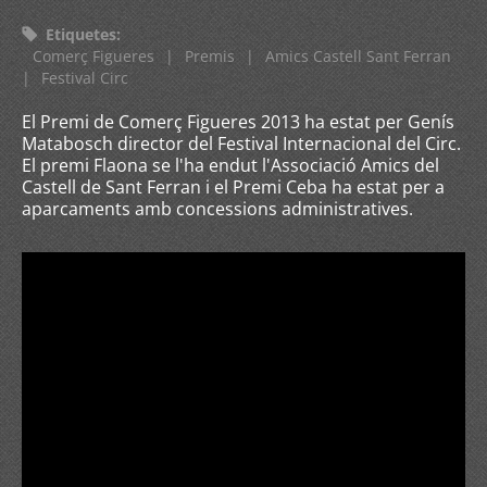
Etiquetes
:
Comerç Figueres
|
Premis
|
Amics Castell Sant Ferran
|
Festival Circ
El Premi de Comerç Figueres 2013 ha estat per Genís
Matabosch director del Festival Internacional del Circ.
El premi Flaona se l'ha endut l'Associació Amics del
Castell de Sant Ferran i el Premi Ceba ha estat per a
aparcaments amb concessions administratives.