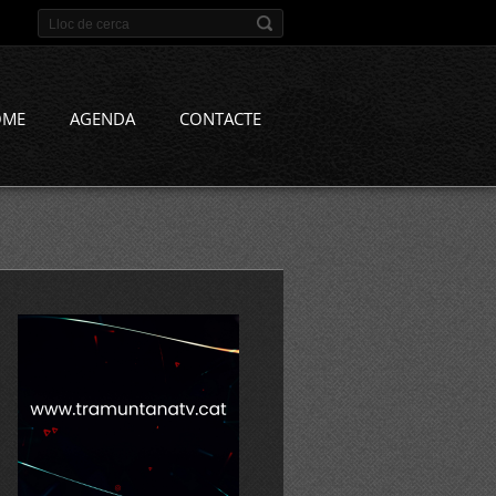
OME
AGENDA
CONTACTE