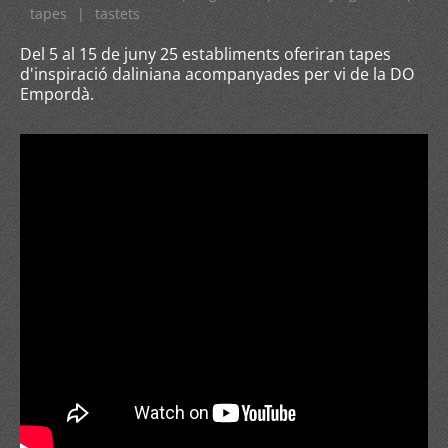
tapes
|
tastets
Del 5 al 15 de juny 25 establiments oferiran tapes
d'inspiració daliniana acompanyades per vi de la DO
Empordà.