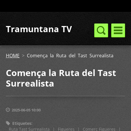
Tramuntana TV
HOME
>
Comença la Ruta del Tast Surrealista
Comença la Ruta del Tast
Surrealista
2025-06-05 10:00
Etiquetes
:
Ruta Tast Surrealista
|
Figueres
|
Comerç Figueres
|