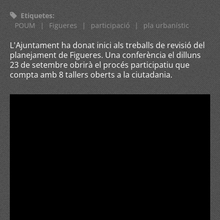
Etiquetes
:
POUM
|
Figueres
|
participació
|
pla urbanístic
L'Ajuntament ha donat inici als treballs de revisió del
planejament de Figueres. Una conferència el dilluns
23 de setembre obrirà el procés participatiu que
compta amb 8 tallers oberts a la ciutadania.