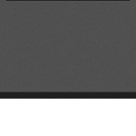
© 2026 Reservats tots els drets
Queda prohibida la
reproducció dels continguts sense autorització expressa. Article
32.1, paràgraf segon, Llei 23/2006 de la Propietat intel·lectual