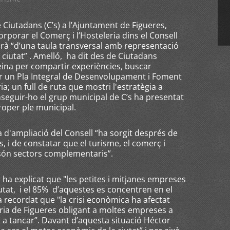
 Ciutadans (C’s) a l’Ajuntament de Figueres,
rporar el Comerç i l’Hosteleria dins el Consell
rà “d’una taula transversal amb representació
ciutat” . Amelló, ha dit des de Ciutadans
eina per compartir experiències, buscar
ear un Pla Integral de Desenvolupament i Foment
ia; un full de ruta que mostri l'estratègia a
nseguir-ho el grup municipal de C’s ha presentat
roper ple municipal.
 d'ampliació del Consell “ha sorgit després de
, i de constatar que el turisme, el comerç i
 són sectors complementaris”.
 ha explicat que "les petites i mitjanes empreses
utat, i el 85% d’aquestes es concentren en el
a recordat que "la crisi econòmica ha afectat
eria de Figueres obligant a moltes empreses a
t a tancar”. Davant d’aquesta situació Héctor