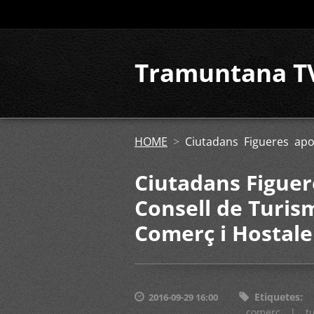
Tramuntana T
HOME
>
Ciutadans Figueres apo
Ciutadans Figuer
Consell de Turis
Comerç i Hostale
Etiquetes
:
2016-09-29 16:00
comerç
|
t