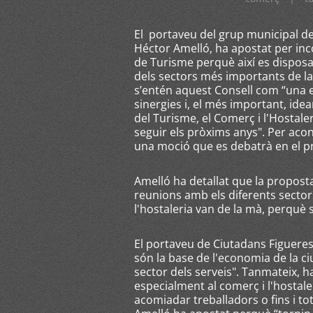
El portaveu del grup municipal de
Héctor Amelló, ha apostat per inco
de Turisme perquè així es disposa
dels sectors més importants de la 
s’entén aquest Consell com “una 
sinergies i, el més important, id
del Turisme, el Comerç i l'Hostaler
seguir els pròxims anys". Per aco
una moció que es debatrà en el p
Amelló ha detallat que la proposta
reunions amb els diferents sectors
l'hostaleria van de la mà, perquè
El portaveu de Ciutadans Figueres
són la base de l'economia de la ci
sector dels serveis". Tanmateix, h
especialment al comerç i l'hostal
acomiadar treballadors o fins i to