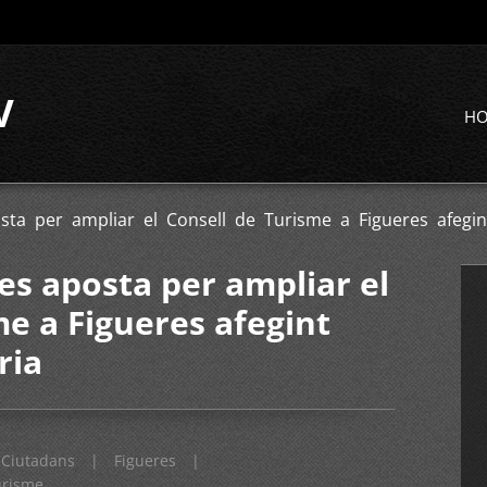
V
H
sta per ampliar el Consell de Turisme a Figueres afegin
es aposta per ampliar el
me a Figueres afegint
ria
Ciutadans
|
Figueres
|
urisme