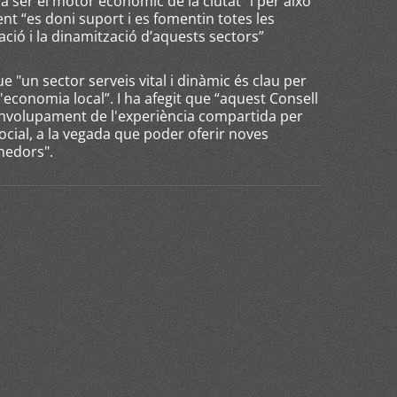
 ser el motor econòmic de la ciutat” i per això
nt “es doni suport i es fomentin totes les
vació i la dinamització d’aquests sectors”
 "un sector serveis vital i dinàmic és clau per
l'economia local”. I ha afegit que “aquest Consell
senvolupament de l'experiència compartida per
ocial, a la vegada que poder oferir noves
nedors".