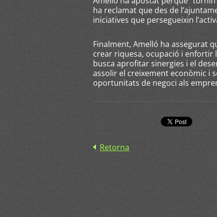
Amelló ha apostat perquè “tornin a
ha reclamat que des de l’ajuntame
iniciatives que persegueixin l’acti
Finalment, Amelló ha assegurat que
crear riquesa, ocupació i enfortir 
busca aprofitar sinergies i el de
assolir el creixement econòmic i s
oportunitats de negoci als empre
Retorna