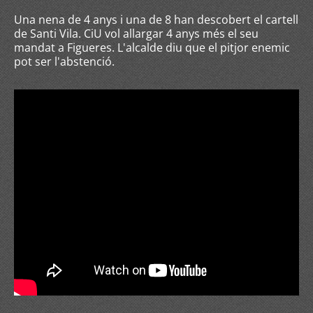
Una nena de 4 anys i una de 8 han descobert el cartell
de Santi Vila. CiU vol allargar 4 anys més el seu
mandat a Figueres. L'alcalde diu que el pitjor enemic
pot ser l'abstenció.