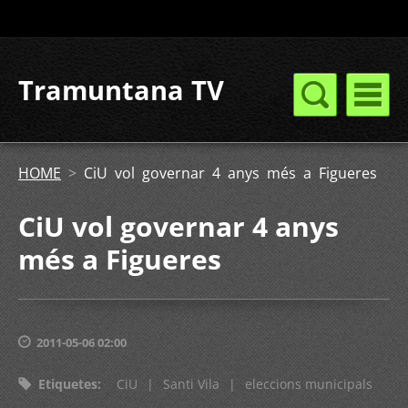
Tramuntana TV
HOME
>
CiU vol governar 4 anys més a Figueres
CiU vol governar 4 anys
més a Figueres
2011-05-06 02:00
Etiquetes
:
CiU
|
Santi Vila
|
eleccions municipals