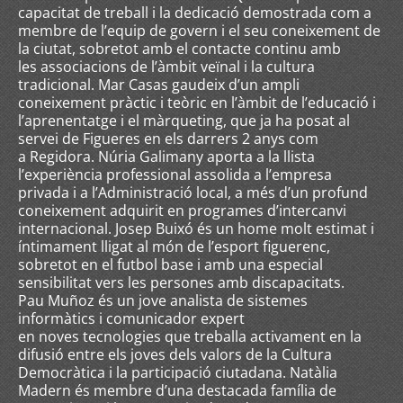
capacitat de treball i la dedicació demostrada com a
membre de l’equip de govern i el seu coneixement de
la ciutat, sobretot amb el contacte continu amb
les associacions de l’àmbit veïnal i la cultura
tradicional. Mar Casas gaudeix d’un ampli
coneixement pràctic i teòric en l’àmbit de l’educació i
l’aprenentatge i el màrqueting, que ja ha posat al
servei de Figueres en els darrers 2 anys com
a Regidora. Núria Galimany aporta a la llista
l’experiència professional assolida a l’empresa
privada i a l’Administració local, a més d’un profund
coneixement adquirit en programes d’intercanvi
internacional. Josep Buixó és un home molt estimat i
íntimament lligat al món de l’esport figuerenc,
sobretot en el futbol base i amb una especial
sensibilitat vers les persones amb discapacitats.
Pau Muñoz és un jove analista de sistemes
informàtics i comunicador expert
en noves tecnologies que treballa activament en la
difusió entre els joves dels valors de la Cultura
Democràtica i la participació ciutadana. Natàlia
Madern és membre d’una destacada família de