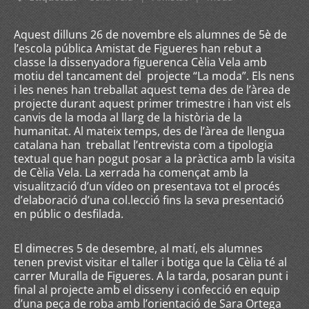
Aquest dilluns 26 de novembre els alumnes de 5è de
l’escola pública Amistat de Figueres han rebut a
classe la dissenyadora figuerenca Cèlia Vela amb
motiu del tancament del projecte “La moda”. Els nens
i les nenes han treballat aquest tema des de l’àrea de
projecte durant aquest primer trimestre i han vist els
canvis de la moda al llarg de la història de la
humanitat. Al mateix temps, des de l’àrea de llengua
catalana han treballat l’entrevista com a tipologia
textual que han pogut posar a la pràctica amb la visita
de Cèlia Vela. La xerrada ha començat amb la
visualització d’un vídeo on presentava tot el procés
d’elaboració d’una col.lecció fins la seva presentació
en públic o desfilada.
El dimecres 5 de desembre, al matí, els alumnes
tenen previst visitar el taller i botiga que la Cèlia té al
carrer Muralla de Figueres. A la tarda, posaran punt i
final al projecte amb el disseny i confecció en equip
d’una peça de roba amb l’orientació de Sara Ortega