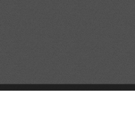
© 2026 Reservats tots els drets
Queda prohibida la
reproducció dels continguts sense autorització expressa. Article
32.1, paràgraf segon, Llei 23/2006 de la Propietat intel·lectual