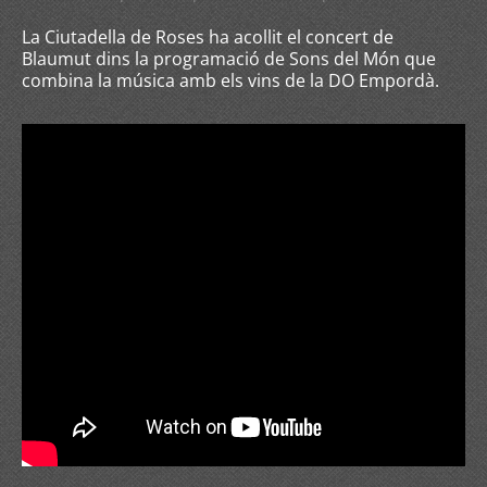
La Ciutadella de Roses ha acollit el concert de
Blaumut dins la programació de Sons del Món que
combina la música amb els vins de la DO Empordà.