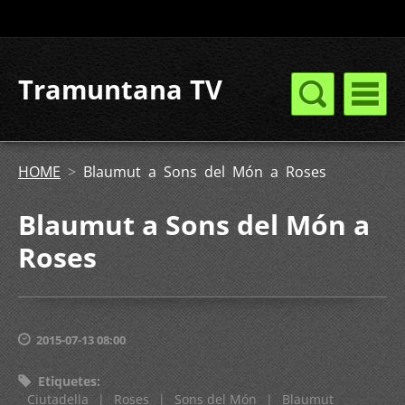
Tramuntana TV
HOME
>
Blaumut a Sons del Món a Roses
Blaumut a Sons del Món a
Roses
2015-07-13 08:00
Etiquetes
:
Ciutadella
|
Roses
|
Sons del Món
|
Blaumut