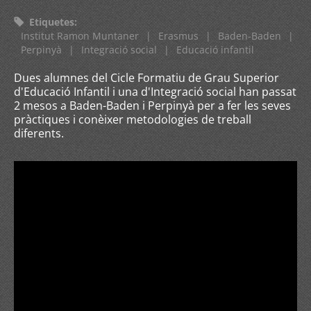
Etiquetes
:
Institut Ramon Muntaner
|
Erasmus
|
Baden-Baden
|
Perpinyà
|
Integració social
|
Educació infantil
Dues alumnes del Cicle Formatiu de Grau Superior
d'Educació Infantil i una d'Integració social han passat
2 mesos a Baden-Baden i Perpinyà per a fer les seves
pràctiques i conèixer metodologies de treball
diferents.