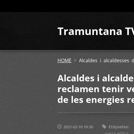
Tramuntana T
HOME
>
Alcaldes i alcaldesses
Alcaldes i alcald
reclamen tenir v
de les energies 
Etiquetes
:
2021-02-10 19:30
parcs eòlics