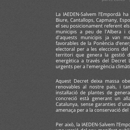
La IAEDEN-Salvem l’Empordà ha d
Biure, Cantallops, Capmany, Espo
el seu posicionament referent els
municipis a peu de l'Albera i 
d'aquests municipis ja van ma
favorables de la Ponència d’ener
electoral per a les eleccions del 
territori que genera la gestió 
energètica a través del Decret
urgents per a l'emergència climàti
Aquest Decret deixa massa obert
renovables al nostre país, i t
instal·lació de plantes de gen
concreció està generant un all
Catalunya, sense garanties d'una 
amenaça per a la conservació del 
Per això, la IAEDEN-Salvem l’Empo