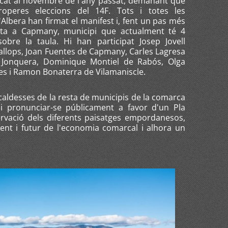
icat al novembre de l'any passat, demanant que
operes eleccions del 14F. Tots i totes les
'Albera han firmat el manifest i, fent un pas més
unta a Capmany, municipi que actualment té 4
obre la taula. Hi han participat Josep Jovell
allops, Joan Fuentes de Capmany, Carles Lagresa
a Jonquera, Dominique Montiel de Rabós, Olga
es i Ramon Bonaterra de Vilamaniscle.
lcaldesses de la resta de municipis de la comarca
 i pronunciar-se públicament a favor d'un Pla
ervació dels diferents paisatges empordanesos,
ent i futur de l'economia comarcal i alhora un