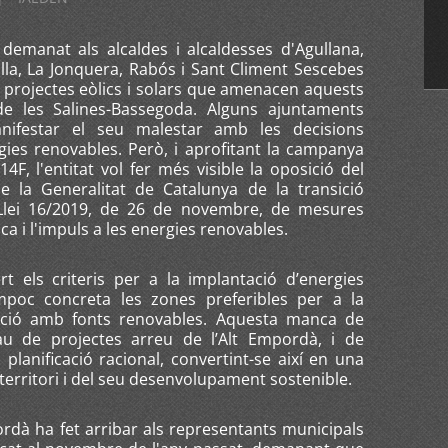
emanat als alcaldes i alcaldesses d'Agullana,
lla, La Jonquera, Rabós i Sant Climent Sescebes
 projectes eòlics i solars que amenacen aquests
de les Salines-Bassegoda. Alguns ajuntaments
nifestar el seu malestar amb les decisions
gies renovables. Però, i aprofitant la campanya
14F, l'entitat vol fer més visible la oposició del
de la Generalitat de Catalunya de la transició
 Llei 16/2019, de 26 de novembre, de mesures
ca i l'impuls a les energies renovables.
 els criteris per a la implantació d’energies
ampoc concreta les zones preferibles per a la
eració amb fonts renovables. Aquesta manca de
au de projectes arreu de l’Alt Empordà, i de
planificació racional, convertint-se així en una
territori i del seu desenvolupament sostenible.
rdà ha fet arribar als representants municipals