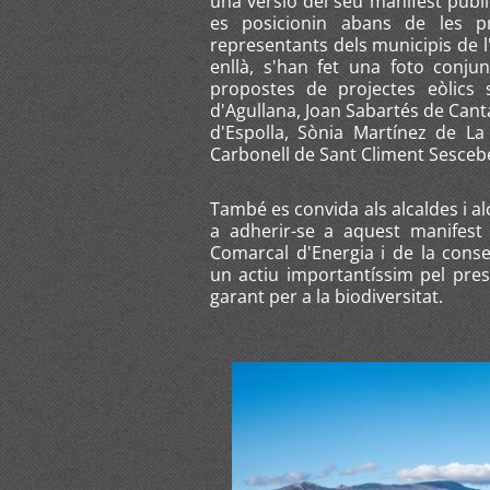
una versió del seu manifest publ
es posicionin abans de les pr
representants dels municipis de l
enllà, s'han fet una foto conj
propostes de projectes eòlics s
d'Agullana, Joan Sabartés de Cant
d'Espolla, Sònia Martínez de L
Carbonell de Sant Climent Sesceb
També es convida als alcaldes i a
a adherir-se a aquest manifest
Comarcal d'Energia i de la cons
un actiu importantíssim pel pres
garant per a la biodiversitat.