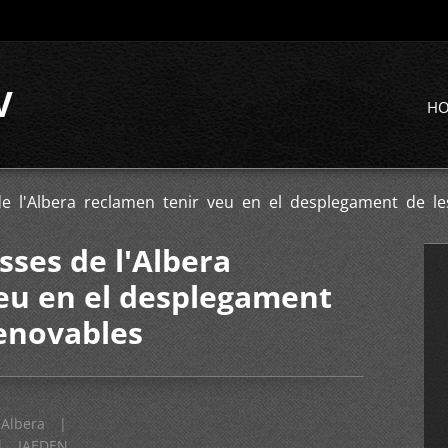
V
H
 de l'Albera reclamen tenir veu en el desplegament de l
esses de l'Albera
eu en el desplegament
renovables
Albera
|
|
IAEDEN