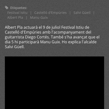
Etiquetes
:
Festival Istiu
|
Castelló d'Empúries
|
Salvi Güell
|
Albert Pla
|
Manu Guix
Albert Pla actuarà el 9 de juliol Festival Istiu de
Castelló d'Empúries amb l'acompanyament del
guitarrista Diego Cortés. També s'ha avançat que el
dia 5 hi participarà Manu Guix. Ho explica l'alcalde
Salvi Güell.