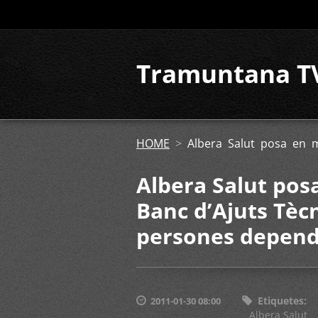
Tramuntana T
HOME
>
Albera Salut posa en 
Albera Salut pos
Banc d’Ajuts Tèc
persones depen
Etiquetes
:
2011-01-30 08:00
Albera Salut