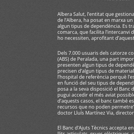
Albera Salut, l’entitat que gestio
de l’Albera, ha posat en marxa un
algun tipus de dependència. Es tr
comarca, que facilita l’intercanvi
ho necessiten, aprofitant d’aquest
Dels 7.000 usuaris dels catorze co
(ABS) de Peralada, una part impo
presenten algun tipus de dependèn
precisen d’algun tipus de material
l’hospital de referència perquè l’e
en funció del seu tipus de dependè
posa a la seva disposició el Banc 
pugui accedir el més aviat possibl
d’aquests casos, el banc també e
recursos que no poden permetre’s 
doctor Lluís Martínez Via, director
El Banc d’Ajuts Tècnics accepta en
llits articulats, grues elèctriques,