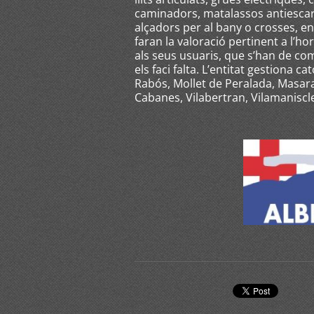
caminadors, matalassos antiescar
alçadors per al bany o crosses, ent
faran la valoració pertinent a l’h
als seus usuaris, que s’han de co
els faci falta. L’entitat gestiona c
Rabós, Mollet de Peralada, Masarac
Cabanes, Vilabertran, Vilamaniscle