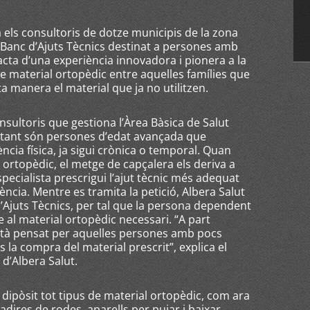
na els consultoris de dotze municipis de la zona
 Banc d’Ajuts Tècnics destinat a persones amb
acta d’una experiència innovadora i pionera a la
 de material ortopèdic entre aquelles famílies que
a manera el material que ja no utilitzen.
nsultoris que gestiona l’Àrea Bàsica de Salut
rtant són persones d’edat avançada que
cia física, ja sigui crònica o temporal. Quan
 ortopèdic, el metge de capçalera els deriva a
specialista prescrigui l’ajut tècnic més adequat
ncia. Mentre es tramita la petició, Albera Salut
d’Ajuts Tècnics, per tal que la persona dependent
e al material ortopèdic necessari. “A part
stà pensat per aquelles persones amb pocs
la compra del material prescrit”, explica el
 d’Albera Salut.
 dipòsit tot tipus de material ortopèdic, com ara
 cadires de rodes, aparells per pujar i baixar