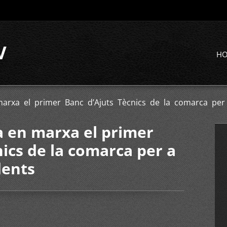
V
H
marxa el primer Banc d’Ajuts Tècnics de la comarca pe
a en marxa el primer
nics de la comarca per a
dents