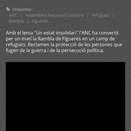
Etiquetes
:
ANC
|
Assemblea Nacional Catalana
|
refugiats
|
Rambla
|
Figueres
Amb el lema "Un estat insolidari" l'ANC ha convertit
per un matí la Rambla de Figueres en un camp de
refugiats. Reclamen la protecció de les persones que
fugen de la guerra i de la persecució política.