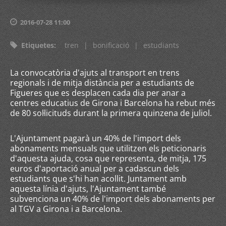
2016-07-28 11:00
Etiquetes
:
tren
|
bonificació
|
estudiants
La convocatòria d'ajuts al transport en trens
regionals i de mitja distància per a estudiants de
Figueres que es desplacen cada dia per anar a
centres educatius de Girona i Barcelona ha rebut més
de 80 sol·licituds durant la primera quinzena de juliol.
L'Ajuntament pagarà un 40% de l'import dels
abonaments mensuals que utilitzen els peticionaris
d'aquesta ajuda, cosa que representa, de mitja, 175
euros d'aportació anual per a cadascun dels
estudiants que s'hi han acollit. Juntament amb
aquesta línia d'ajuts, l'Ajuntament també
subvenciona un 40% de l'import dels abonaments per
al TGV a Girona i a Barcelona.