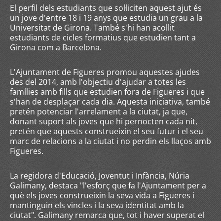
El perfil dels estudiants que sol·liciten aquest ajut és
un jove d'entre 18 i 19 anys que estudia un grau a la
Universitat de Girona. També s'hi han acollit
estudiants de cicles formatius que estudien tant a
Girona com a Barcelona.
L'Ajuntament de Figueres promou aquestes ajudes
des del 2014, amb l'objectiu d'ajudar a totes les
famílies amb fills que estudien fora de Figueres i que
s'han de desplaçar cada dia. Aquesta iniciativa, també
pretén potenciar l'arrelament a la ciutat, ja que,
donant suport als joves que hi pernocten cada nit,
pretén que aquests construeixin el seu futur i el seu
marc de relacions a la ciutat i no perdin els llaços amb
Figueres.
La regidora d'Educació, Joventut i Infància, Núria
Galimany, destaca "l'esforç que fa l'Ajuntament per a
què els joves construeixin la seva vida a Figueres i
mantinguin els vincles i la seva identitat amb la
ciutat". Galimany remarca que, tot i haver superat el