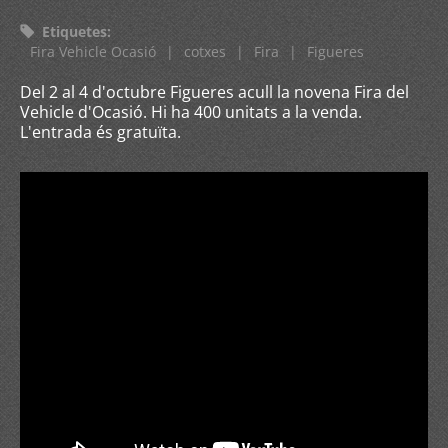
Etiquetes
:
Fira Vehicle Ocasió
|
cotxes
|
Fira
|
Figueres
Del 2 al 4 d'octubre Figueres acull la novena Fira del
Vehicle d'Ocasió. Hi ha 400 unitats a la venda.
L'entrada és gratuïta.